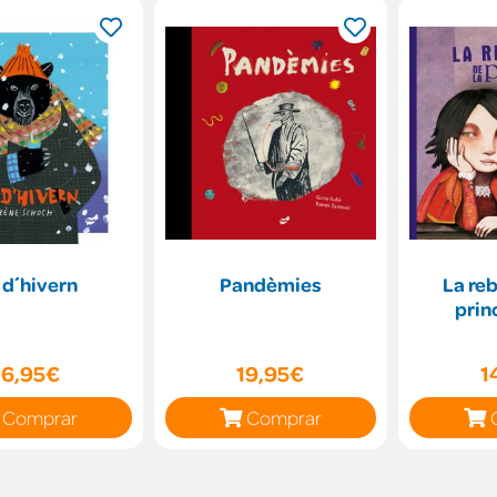
 d´hivern
Pandèmies
La reb
prin
16,95€
19,95€
1
Comprar
Comprar