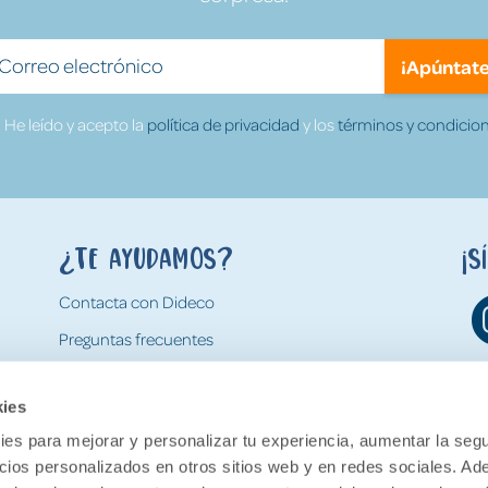
¡Apúntate
He leído y acepto la
política de privacidad
y los
términos y condicion
¿Te ayudamos?
¡S
Contacta con Dideco
Preguntas frecuentes
Formas de pago
kies
Gastos y condiciones de envío
es para mejorar y personalizar tu experiencia, aumentar la segu
Devoluciones
ncios personalizados en otros sitios web y en redes sociales. A