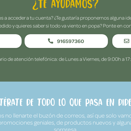
¿Te ayudamos?
 a acceder a tu cuenta? ¿Te gustaría proponernos alguna i
edido y quieres saber si todo va viento en popa? Ponte en co
916597360
rio de atención telefónica: de Lunes a Viernes, de 9:00h a 17
ntérate de todo lo que pasa en Dide
no llenarte el buzón de correos, así que solo vamo
promociones geniales, de productos nuevos y algun
sorpresa.