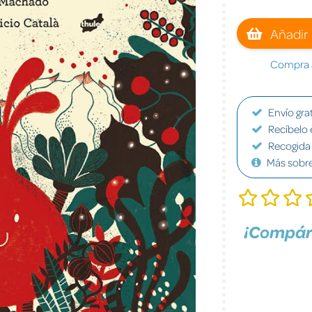
Añadir 
Compra a
Envío grat
Recíbelo 
Recogida 
Más sobr
¡Compár