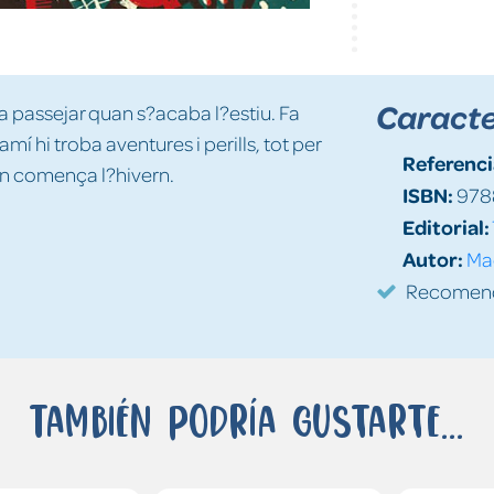
Caracte
da passejar quan s?acaba l?estiu. Fa
í hi troba aventures i perills, tot per
Referenci
uan comença l?hivern.
ISBN:
978
Editorial:
Autor:
Ma
Recomenda
También podría gustarte...