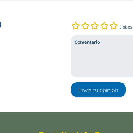
n
Debes i
Envía tu opinión