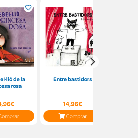
el·lió de la
Entre bastidors
La nena
cesa rosa
oc
4,96€
14,96€
14
Comprar
Comprar
C