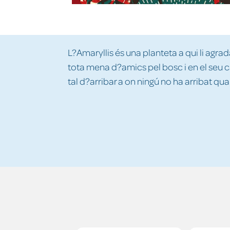
L?Amaryllis és una planteta a qui li agra
tota mena d?amics pel bosc i en el seu cam
tal d?arribar a on ningú no ha arribat q