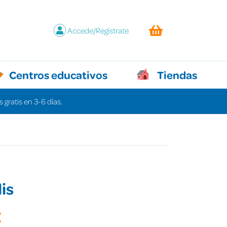
Accede/Regístrate
Centros educativos
Tiendas
 gratis en 3-6 días.
is
€