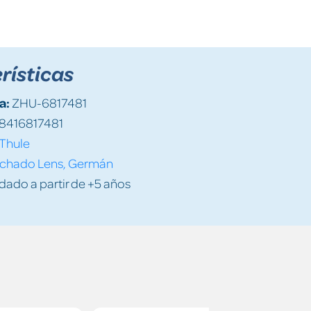
rísticas
a:
ZHU-6817481
8416817481
Thule
chado Lens, Germán
do a partir de +5 años