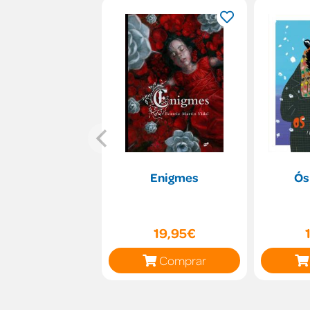
Enigmes
Ós
19,95€
Comprar