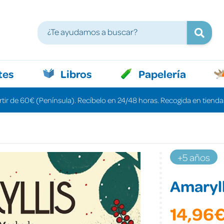
tes
Libros
Papelería
rtir de 60€ (Península). Recíbelo en 24/48 horas. Recogida en tiendas
+5 años
Amaryll
14,96