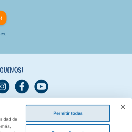
!
es.
íguenos!
Permitir todas
ridad del
demás,