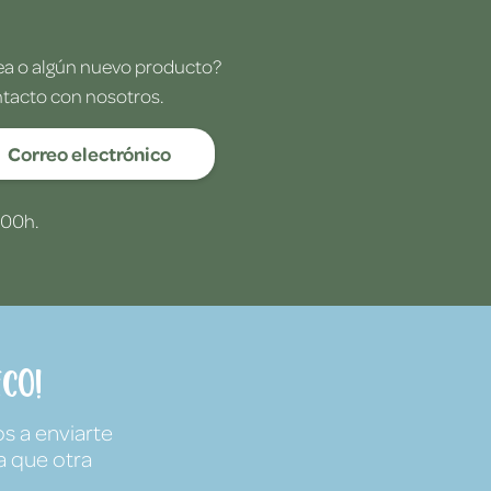
dea o algún nuevo producto?
ntacto con nosotros.
Correo electrónico
:00h.
co!
s a enviarte
a que otra