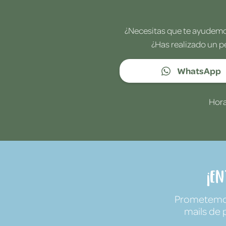
¿Necesitas que te ayudemos
¿Has realizado un p
WhatsApp
Hora
¡E
Prometemos 
mails de 