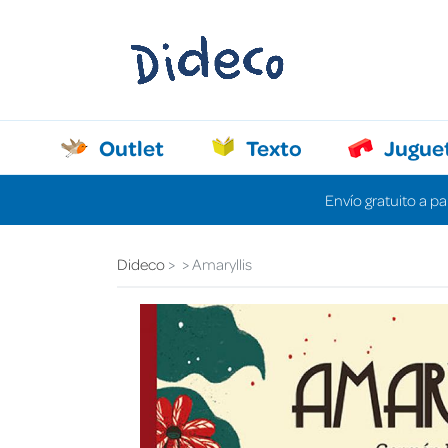
Outlet
Texto
Jugue
Envío gratuito a pa
Dideco
Amaryllis