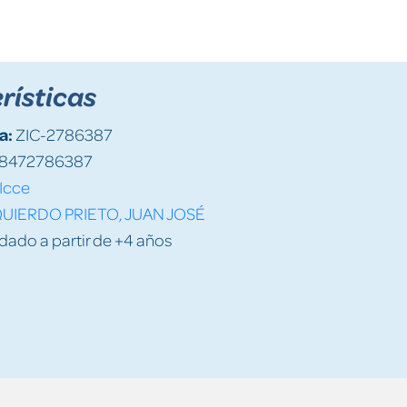
rísticas
a:
ZIC-2786387
8472786387
Icce
QUIERDO PRIETO, JUAN JOSÉ
do a partir de +4 años