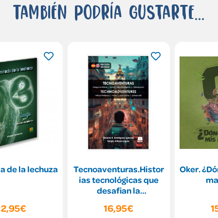
También podría gustarte...
a de la lechuza
Tecnoaventuras.Histor
Oker. ¿Dó
ias tecnológicas que
ma
desafian la
imaginación
12,95€
16,95€
1