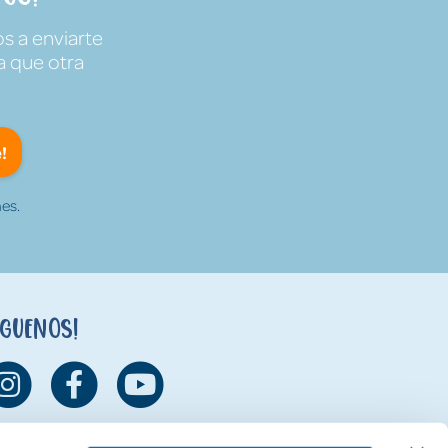
s a enviarte
a que otra
!
es.
íguenos!