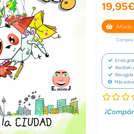
19,95
Añadir 
Compra a
Envío grat
Recíbelo 
Recogida 
Más sobr
¡Compár