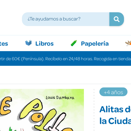
tes
Libros
Papelería
rtir de 60€ (Península). Recíbelo en 24/48 horas. Recogida en tiendas
+4 años
Alitas 
la Ciud