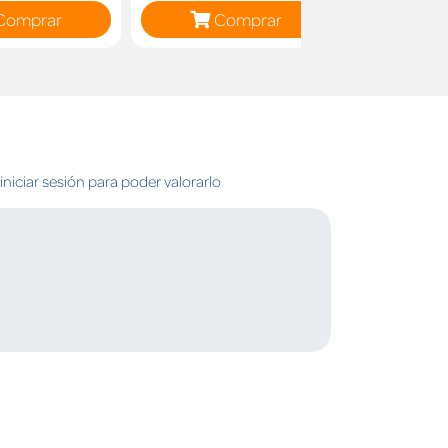
Comprar
Comprar
C
niciar sesión para poder valorarlo