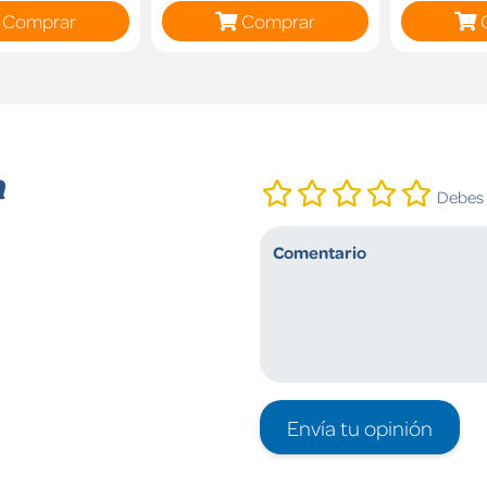
Comprar
Comprar
n
Debes i
Envía tu opinión