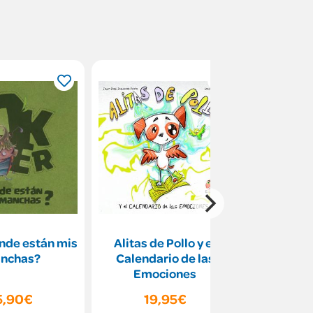
nde están mis
Alitas de Pollo y el
Sinda y Ot
nchas?
Calendario de las
co
Emociones
5,90€
19,95€
15