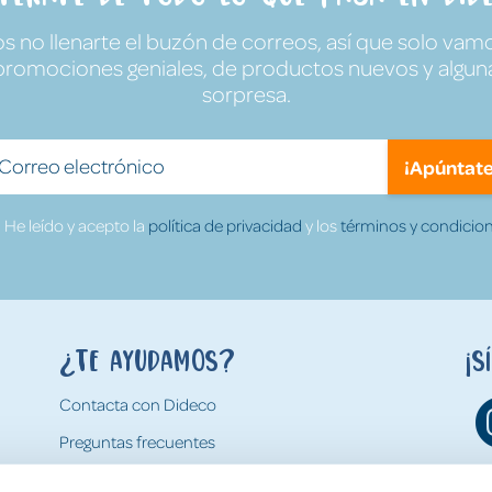
no llenarte el buzón de correos, así que solo vamo
promociones geniales, de productos nuevos y algun
sorpresa.
¡Apúntate
He leído y acepto la
política de privacidad
y los
términos y condicion
¿Te ayudamos?
¡S
Contacta con Dideco
Preguntas frecuentes
Formas de pago