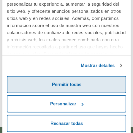
Cuéntanos tu opinión
personalizar tu experiencia, aumentar la seguridad del
sitio web, y ofrecerte anuncios personalizados en otros
sitios web y en redes sociales. Además, compartimos
¡Sé el primero en valorar este producto!
información sobre el uso de nuestra web con nuestros
colaboradores de confianza de redes sociales, publicidad
y análisis web, los cuales pueden combinarla con otra
Debes iniciar sesión para poder valorarlo
información recopilada a partir del uso que hayas hecho
de sus servicios. Para más información consulta la
Política de Cookies
y la
Política de Privacidad
.
Mostrar detalles
Permitir todas
Envía tu opinión
Personalizar
Rechazar todas