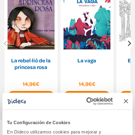
La rebel·lió de la
La vaga
El
princesa rosa
14,96€
14,96€
Comprar
Comprar
Tu Configuración de Cookies
En Dideco utilizamos cookies para mejorar y