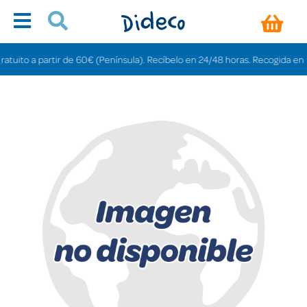
uito a partir de 60€ (Península). Recíbelo en 24/48 horas. Recogida en tien