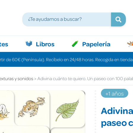
tes
Libros
Papelería
rtir de 60€ (Península). Recíbelo en 24/48 horas. Recogida en tiendas
exturas y sonidos
Adivina cuánto te quiero. Un paseo con 100 pala
+1 años
Adivina
paseo c