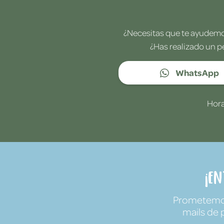
¿Necesitas que te ayudemos
¿Has realizado un p
WhatsApp
Hora
¡E
Prometemos 
mails de 