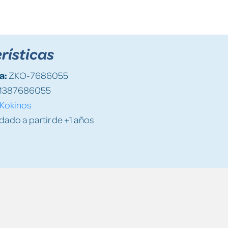
rísticas
a:
ZKO-7686055
1387686055
Kokinos
do a partir de +1 años