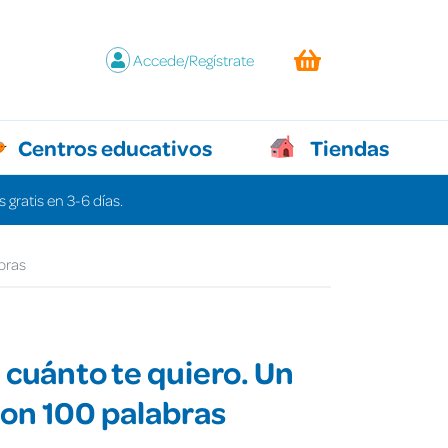
Accede/Regístrate
Centros educativos
Tiendas
 gratis en 3-6 días.
bras
 cuánto te quiero. Un
on 100 palabras