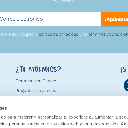
¡Apúntate
He leído y acepto la
política de privacidad
y los
términos y condicion
¿Te ayudamos?
¡S
Contacta con Dideco
Preguntas frecuentes
Formas de pago
kies
Gastos y condiciones de envío
es para mejorar y personalizar tu experiencia, aumentar la segu
Devoluciones
ncios personalizados en otros sitios web y en redes sociales. A