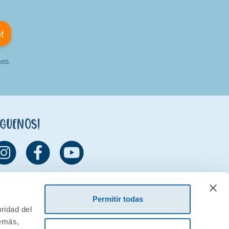
!
es.
íguenos!
Permitir todas
ridad del
demás,