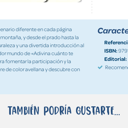
Caracte
cenario diferente en cada página
 montaña, y desde el prado hasta la
Referenci
uraleza y una divertida introducción al
ISBN:
979
dor mundo de «Adivina cuánto te
Editorial:
a fomentar la participación y la
Recomenda
ebre de color avellana y descubre con
También podría gustarte...