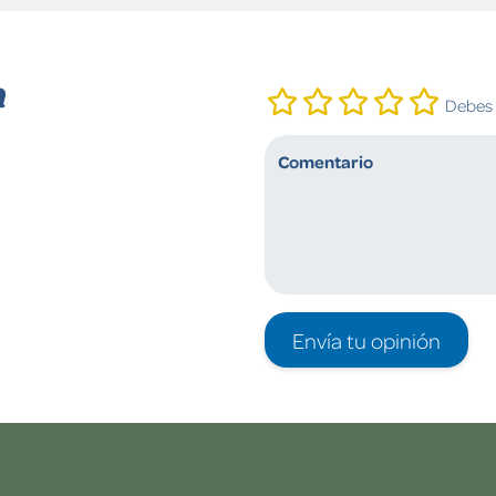
n
Debes i
Envía tu opinión