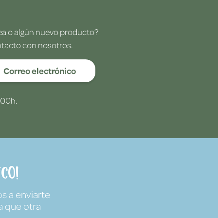
dea o algún nuevo producto?
ntacto con nosotros.
Correo electrónico
:00h.
co!
s a enviarte
a que otra