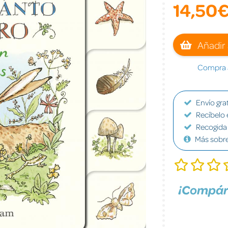
14,50
Añadir 
Compra a
Envío grat
Recíbelo 
Recogida 
Más sobr
¡Compár