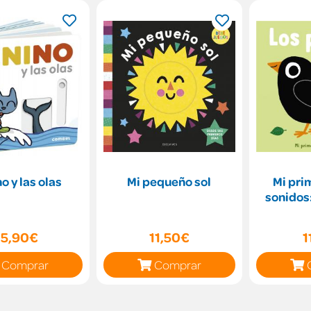
o y las olas
Mi pequeño sol
Mi pri
sonidos:
15,90€
11,50€
1
Comprar
Comprar