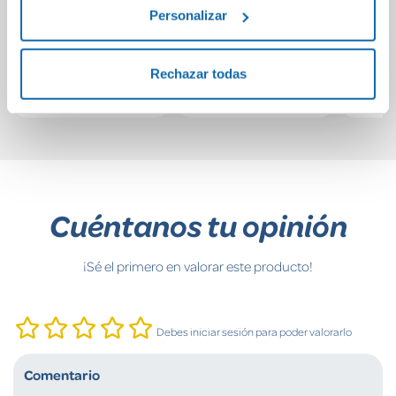
Avivament 2 en 1 -
Avivament Fans
Personalizar
Invents i cos humà
10-11
7,50€
8,50€
Rechazar todas
Comprar
Comprar
Cuéntanos tu opinión
¡Sé el primero en valorar este producto!
Debes iniciar sesión para poder valorarlo