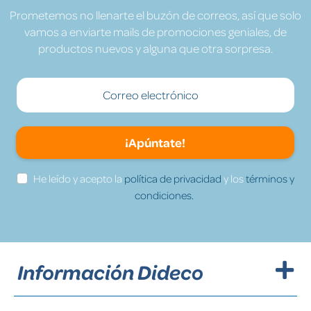
Prometemos no llenarte el buzón de correos, así que solo
vamos a enviarte mails de promociones geniales, de
productos nuevos y alguna que otra sorpresa.
¡Apúntate!
He leído y acepto la
política de privacidad
y los
términos y
condiciones.
Información Dideco