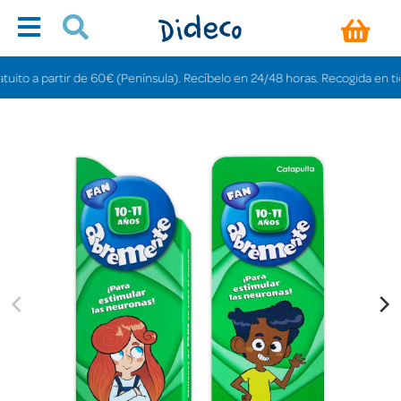
o a partir de 60€ (Península). Recíbelo en 24/48 horas. Recogida en tiendas 