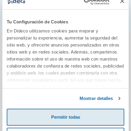
Dimensiones: 18 x 7cm.
Formato abanico.
Tu Configuración de Cookies
En Dideco utilizamos cookies para mejorar y
También podría gustarte...
personalizar tu experiencia, aumentar la seguridad del
sitio web, y ofrecerte anuncios personalizados en otros
sitios web y en redes sociales. Además, compartimos
información sobre el uso de nuestra web con nuestros
colaboradores de confianza de redes sociales, publicidad
y análisis web, los cuales pueden combinarla con otra
información recopilada a partir del uso que hayas hecho
de sus servicios. Para más información consulta la
Política de Cookies
y la
Política de Privacidad
.
Mostrar detalles
Permitir todas
Edición catalán:
Edición catalán:
Abrem