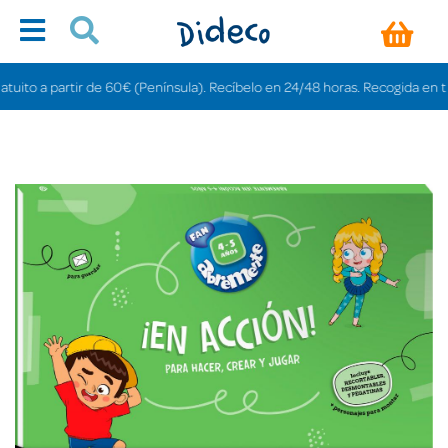
ito a partir de 60€ (Península). Recíbelo en 24/48 horas. Recogida en tiend