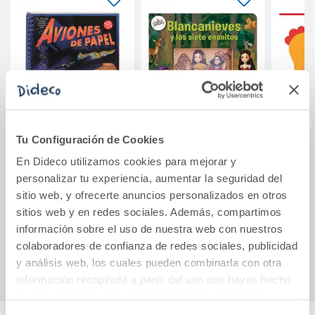
Tu Configuración de Cookies
Aviones de papel,
Blancanieves y los
Mi
En Dideco utilizamos cookies para mejorar y
nueva edición
siete enanitos
peq
personalizar tu experiencia, aumentar la seguridad del
sitio web, y ofrecerte anuncios personalizados en otros
sitios web y en redes sociales. Además, compartimos
22,50€
15,50€
información sobre el uso de nuestra web con nuestros
Comprar
Comprar
colaboradores de confianza de redes sociales, publicidad
y análisis web, los cuales pueden combinarla con otra
información recopilada a partir del uso que hayas hecho
de sus servicios. Para más información consulta la
Política de Cookies
y la
Política de Privacidad
.