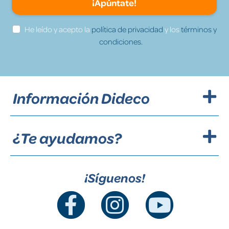
¡Apúntate!
He leído y acepto la
política de privacidad
y los
términos y
condiciones.
Información Dideco
¿Te ayudamos?
¡Síguenos!