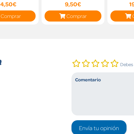
14,50€
9,50€
1
Comprar
Comprar
n
Debes i
Envía tu opinión