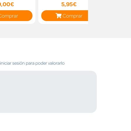
9,00€
5,95€
11
Comprar
Comprar
C
niciar sesión para poder valorarlo