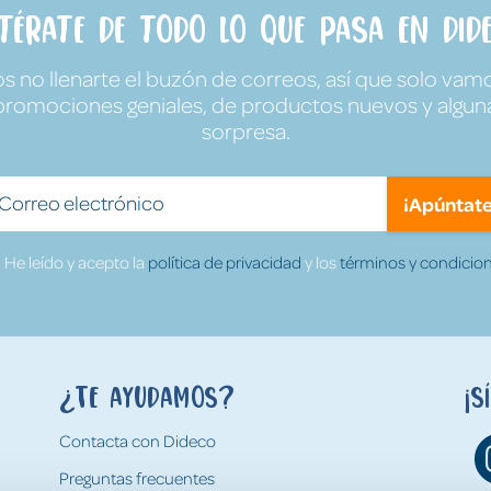
ntérate de todo lo que pasa en Dide
no llenarte el buzón de correos, así que solo vamo
promociones geniales, de productos nuevos y algun
sorpresa.
¡Apúntate
He leído y acepto la
política de privacidad
y los
términos y condicion
¿Te ayudamos?
¡S
Contacta con Dideco
Preguntas frecuentes