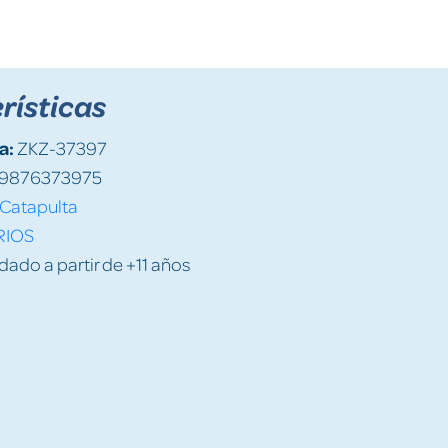
rísticas
a:
ZKZ-37397
9876373975
Catapulta
RIOS
do a partir de +11 años