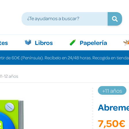
tes
Libros
Papelería
rtir de 60€ (Península). Recíbelo en 24/48 horas. Recogida en tiendas
1-12 años
+11 años
Abreme
7,50€