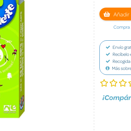
Añadir 
Compra a
Envío grat
Recíbelo 
Recogida 
Más sobr
¡Compár