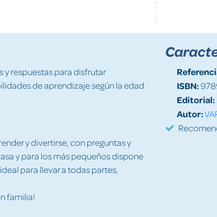
Caracte
Referenci
y respuestas para disfrutar
ilidades de aprendizaje según la edad
ISBN:
978
Editorial:
Autor:
VA
Recomenda
render y divertirse, con preguntas y
casa y para los más pequeños dispone
deal para llevar a todas partes,
n familia!