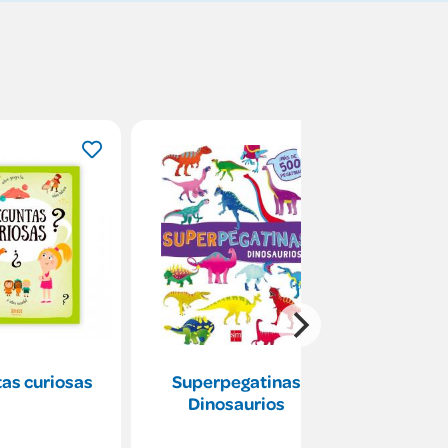
as curiosas
Superpegatinas
Abreme
Dinosaurios
escribir
Mayú