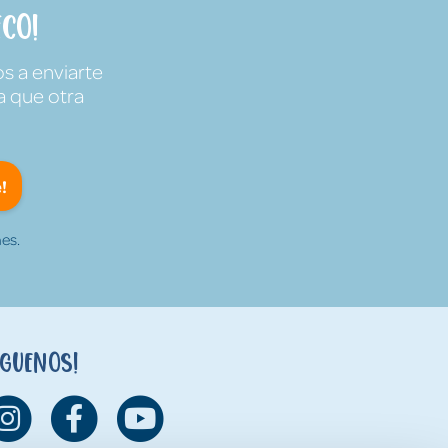
co!
s a enviarte
a que otra
!
es.
íguenos!