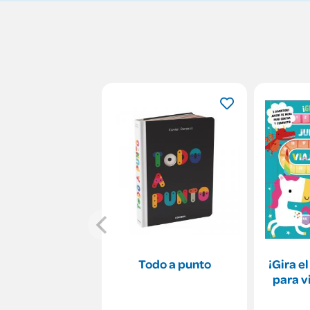
Todo a punto
¡Gira e
para v