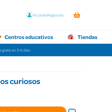
Accede/Regístrate
Centros educativos
Tiendas
 gratis en 3-6 días.
os curiosos
a la cesta