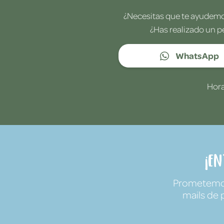
¿Necesitas que te ayudemos
¿Has realizado un p
WhatsApp
Hora
¡E
Prometemos 
mails de 