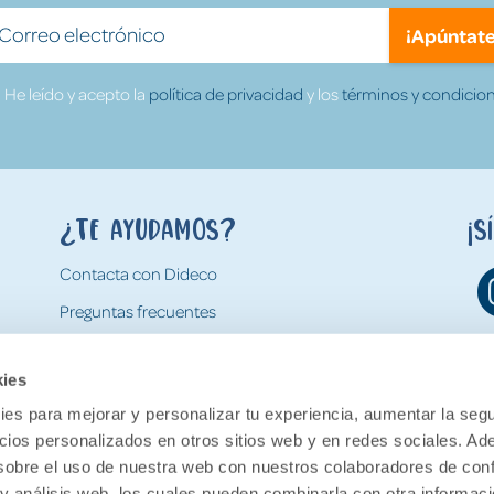
¡Apúntate
He leído y acepto la
política de privacidad
y los
términos y condicion
¿Te ayudamos?
¡S
Contacta con Dideco
Preguntas frecuentes
Formas de pago
kies
Gastos y condiciones de envío
es para mejorar y personalizar tu experiencia, aumentar la segu
Devoluciones
ncios personalizados en otros sitios web y en redes sociales. A
obre el uso de nuestra web con nuestros colaboradores de con
 y análisis web, los cuales pueden combinarla con otra informac