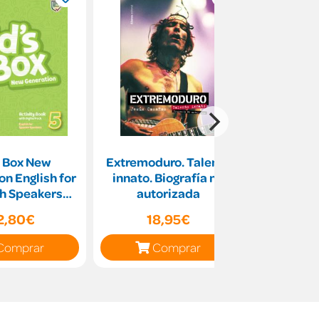
s Box New
Extremoduro. Talento
Arts & Cr
n English for
innato. Biografía no
Wav
h Speakers
autorizada
Activity Book
2,80€
18,95€
39
with
Comprar
Comprar
C