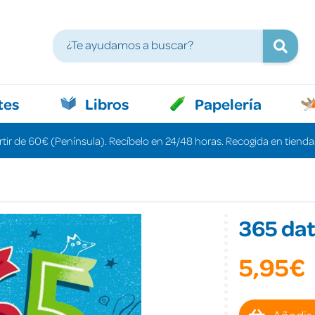
tes
Libros
Papelería
rtir de 60€ (Península). Recíbelo en 24/48 horas. Recogida en tiendas
365 dat
5,95€
Añadir 