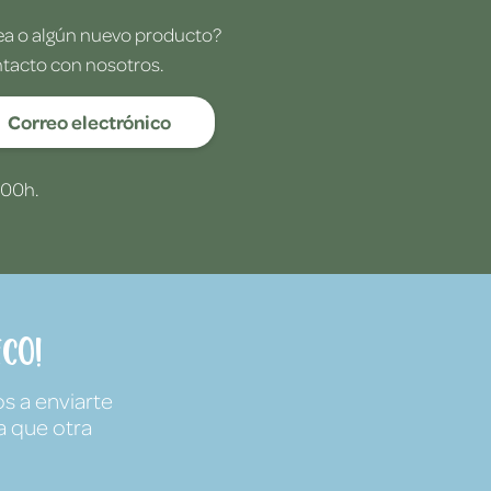
dea o algún nuevo producto?
ntacto con nosotros.
Correo electrónico
:00h.
co!
s a enviarte
a que otra