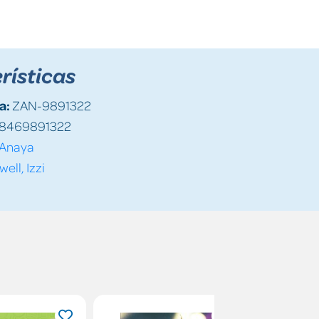
rísticas
a:
ZAN-9891322
8469891322
Anaya
ell, Izzi