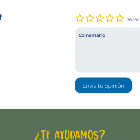
n
Debes i
Envía tu opinión
¿Te ayudamos?