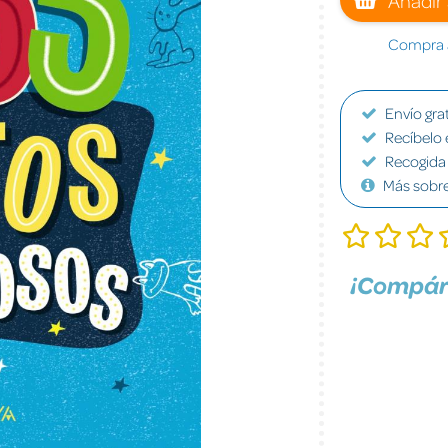
Compra a
Envío grat
Recíbelo 
Recogida 
Más sobr
¡Compár