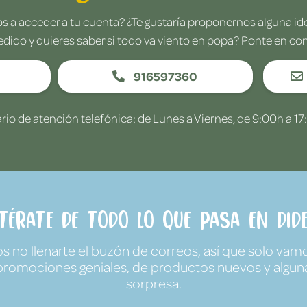
 a acceder a tu cuenta? ¿Te gustaría proponernos alguna i
edido y quieres saber si todo va viento en popa? Ponte en co
916597360
rio de atención telefónica: de Lunes a Viernes, de 9:00h a 17
ntérate de todo lo que pasa en Dide
no llenarte el buzón de correos, así que solo vamo
promociones geniales, de productos nuevos y algun
sorpresa.