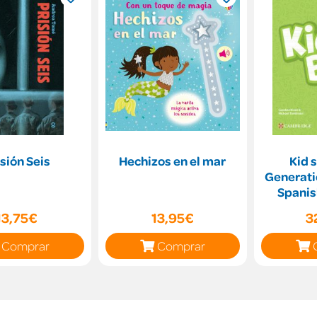
isión Seis
Hechizos en el mar
Kid 
Generatio
Spanis
Level 5 
13,75€
13,95€
3
Comprar
Comprar