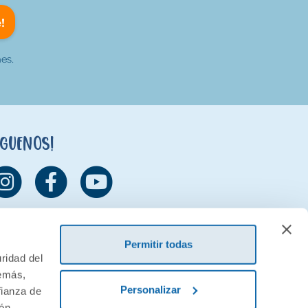
!
es.
íguenos!
Permitir todas
ridad del
demás,
Personalizar
fianza de
ión