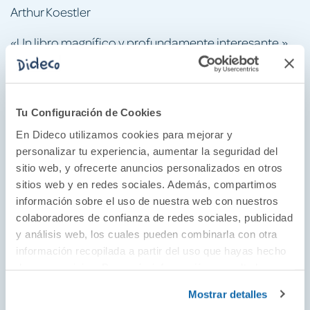
Arthur Koestler
«Un libro magnífico y profundamente interesante.»
Aldous Huxley
«Orwell desarrolló la prosa inglesa más clara y
atractiva del siglo XX. Pero es obvio que era mucho
Tu Configuración de Cookies
más que un gran escritor. Hoy resulta necesario
En Dideco utilizamos cookies para mejorar y
debido a su pasión por la verdad.»
personalizar tu experiencia, aumentar la seguridad del
sitio web, y ofrecerte anuncios personalizados en otros
The Sunday Times
sitios web y en redes sociales. Además, compartimos
«Casi antes que nadie él comprendió que la
información sobre el uso de nuestra web con nuestros
corrupción de las palabras es un síntoma y a la vez la
colaboradores de confianza de redes sociales, publicidad
y análisis web, los cuales pueden combinarla con otra
causa de la corrupción del pensamiento.»
información recopilada a partir del uso que hayas hecho
Antonio Muñoz Molina
de sus servicios. Para más información consulta la
Política de Cookies
y la
Política de Privacidad
.
«Un intelectual radicalmente independiente cuya
Mostrar detalles
obra es de una claridad moral insobornable.»