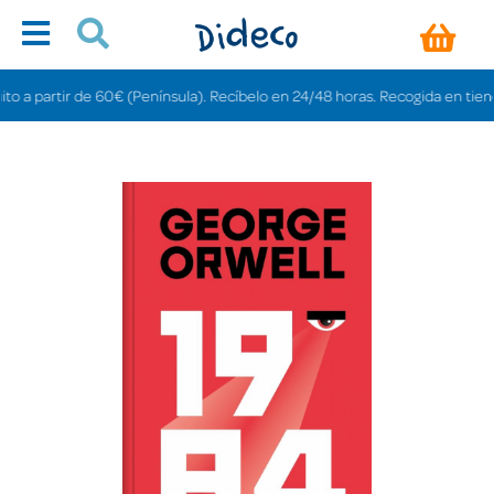
partir de 60€ (Península). Recíbelo en 24/48 horas. Recogida en tiendas gra