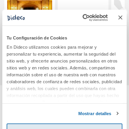
Libro de Pecados
¿En tu siglo o en el
Rínxo
mío?
t
Tu Configuración de Cookies
En Dideco utilizamos cookies para mejorar y
22,90€
19,90€
personalizar tu experiencia, aumentar la seguridad del
sitio web, y ofrecerte anuncios personalizados en otros
Comprar
Comprar
sitios web y en redes sociales. Además, compartimos
información sobre el uso de nuestra web con nuestros
colaboradores de confianza de redes sociales, publicidad
y análisis web, los cuales pueden combinarla con otra
información recopilada a partir del uso que hayas hecho
de sus servicios. Para más información consulta la
Cuéntanos tu opinión
Política de Cookies
y la
Política de Privacidad
.
Mostrar detalles
¡Sé el primero en valorar este producto!