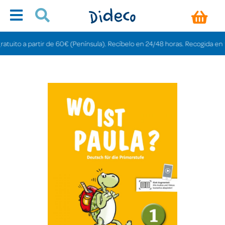
ito a partir de 60€ (Península). Recíbelo en 24/48 horas. Recogida en tiend