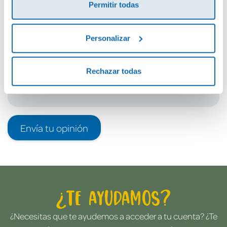
Permitir todas
Debes iniciar sesión para poder valorarlo
Personalizar
Rechazar todas
Envía tu opinión
¿Te ayudamos?
¿Necesitas que te ayudemos a acceder a tu cuenta? ¿Te