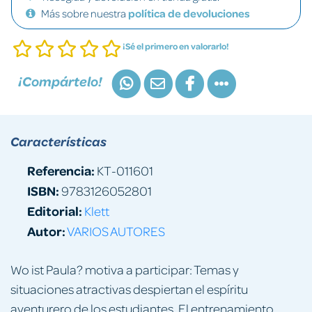
Más sobre nuestra
política de devoluciones
¡Sé el primero en valorarlo!
¡Compártelo!
Características
Referencia:
KT-011601
ISBN:
9783126052801
Editorial:
Klett
Autor:
VARIOS AUTORES
Wo ist Paula? motiva a participar: Temas y
situaciones atractivas despiertan el espíritu
aventurero de los estudiantes. El entrenamiento