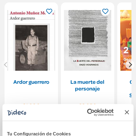
Ardor guerrero
La muerte del
Ge
personaje
Hi
Se
R
21,90€
22,95€
Com
Comprar
Comprar
Tu Configuración de Cookies