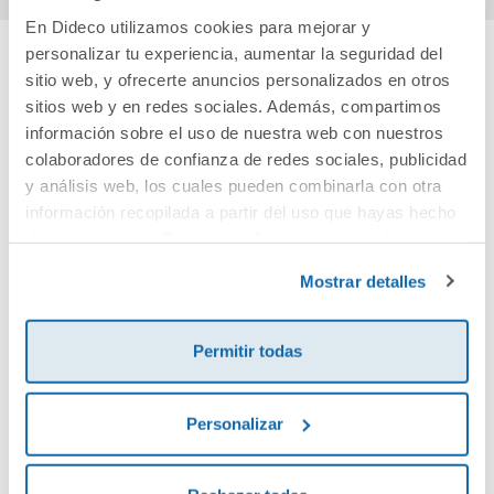
En Dideco utilizamos cookies para mejorar y
personalizar tu experiencia, aumentar la seguridad del
sitio web, y ofrecerte anuncios personalizados en otros
Cuéntanos tu opinión
sitios web y en redes sociales. Además, compartimos
información sobre el uso de nuestra web con nuestros
¡Sé el primero en valorar este producto!
colaboradores de confianza de redes sociales, publicidad
y análisis web, los cuales pueden combinarla con otra
información recopilada a partir del uso que hayas hecho
Debes iniciar sesión para poder valorarlo
de sus servicios. Para más información consulta la
Política de Cookies
y la
Política de Privacidad
.
Mostrar detalles
Permitir todas
Personalizar
Envía tu opinión