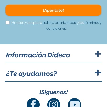
¡Apúntate!
He leído y acepto la
política de privacidad
y los
términos y
condiciones.
Información Dideco
¿Te ayudamos?
¡Síguenos!