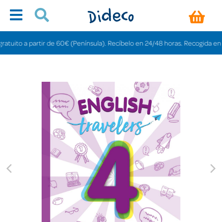
ito a partir de 60€ (Península). Recíbelo en 24/48 horas. Recogida en tiend