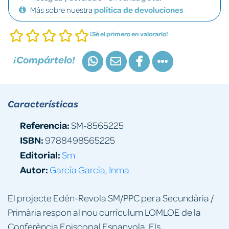
Más sobre nuestra
política de devoluciones
¡Sé el primero en valorarlo!
¡Compártelo!
Características
Referencia:
SM-8565225
ISBN:
9788498565225
Editorial:
Sm
Autor:
García García, Inma
El projecte Edén-Revola SM/PPC per a Secundària /
Primària respon al nou currículum LOMLOE de la
Conferència Episcopal Espanyola. Els