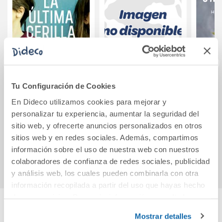
Tu Configuración de Cookies
TRES PECES
Team Up! 3 Pupil s
Mistb
ROJOS
Book Print & Digital
En Dideco utilizamos cookies para mejorar y
Interactive Pupil s
personalizar tu experiencia, aumentar la seguridad del
Book -Online
sitio web, y ofrecerte anuncios personalizados en otros
10,95€
39,48€
Practic
sitios web y en redes sociales. Además, compartimos
Comprar
Comprar
información sobre el uso de nuestra web con nuestros
colaboradores de confianza de redes sociales, publicidad
y análisis web, los cuales pueden combinarla con otra
información recopilada a partir del uso que hayas hecho
de sus servicios. Para más información consulta la
Política de Cookies
y la
Política de Privacidad
.
Mostrar detalles