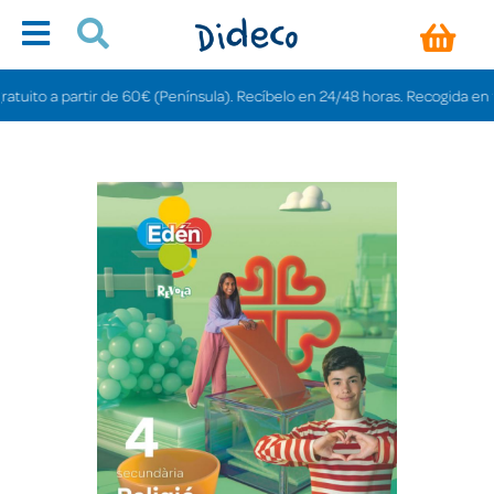
to a partir de 60€ (Península). Recíbelo en 24/48 horas. Recogida en tiendas