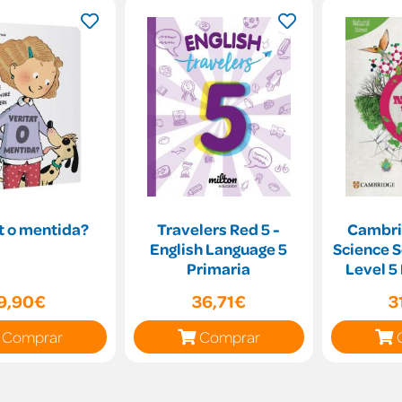
t o mentida?
Travelers Red 5 -
Cambri
English Language 5
Science S
Primaria
Level 5
wit
9,90€
36,71€
3
Comprar
Comprar