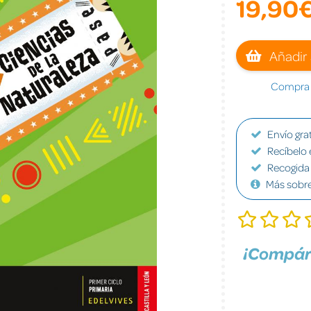
19,90
Añadir 
Compra a
Envío grat
Recíbelo 
Recogida 
Más sobr
¡Compár