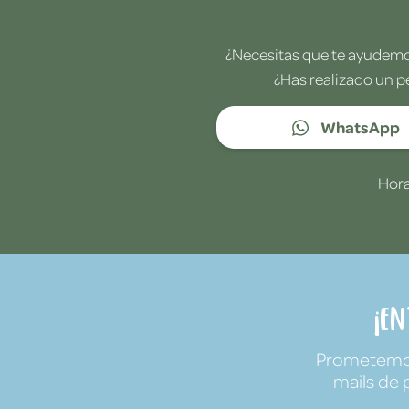
¿Necesitas que te ayudemos
¿Has realizado un p
WhatsApp
Hora
¡E
Prometemos 
mails de 