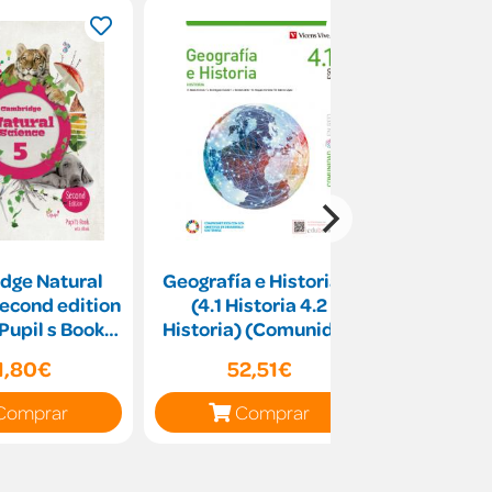
dge Natural
Geografía e Historia 4
Escribir e
econd edition
(4.1 Historia 4.2
sabes
 Pupil s Book
Historia) (Comunidad
h eBook
en Red)
1,80€
52,51€
10
Comprar
Comprar
C