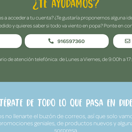
¿Te ayudamos?
 a acceder a tu cuenta? ¿Te gustaría proponernos alguna i
edido y quieres saber si todo va viento en popa? Ponte en co
916597360
rio de atención telefónica: de Lunes a Viernes, de 9:00h a 17
ntérate de todo lo que pasa en Dide
no llenarte el buzón de correos, así que solo vamo
promociones geniales, de productos nuevos y algun
sorpresa.