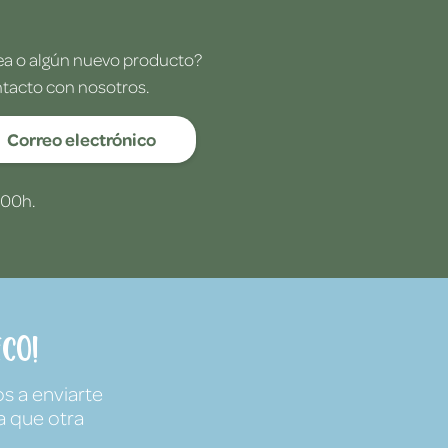
dea o algún nuevo producto?
ntacto con nosotros.
Correo electrónico
:00h.
co!
s a enviarte
a que otra