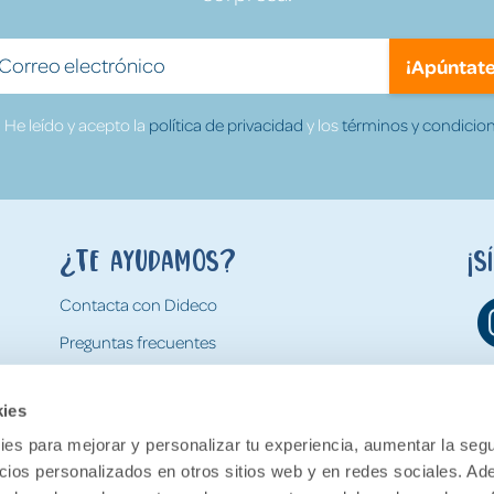
¡Apúntate
He leído y acepto la
política de privacidad
y los
términos y condicion
¿Te ayudamos?
¡S
Contacta con Dideco
Preguntas frecuentes
Formas de pago
kies
Gastos y condiciones de envío
es para mejorar y personalizar tu experiencia, aumentar la segu
Devoluciones
ncios personalizados en otros sitios web y en redes sociales. A