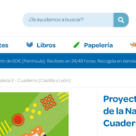
tes
Libros
Papelería
rtir de 60€ (Península). Recíbelo en 24/48 horas. Recogida en tiendas
aleza 2 - Cuaderno [Castilla y León]
Proyect
de la N
Cuadern