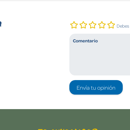
n
Debes i
Envía tu opinión