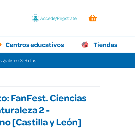
Accede/Regístrate
Centros educativos
Tiendas
 gratis en 3-6 días.
o: FanFest. Ciencias
aturaleza 2 -
o [Castilla y León]