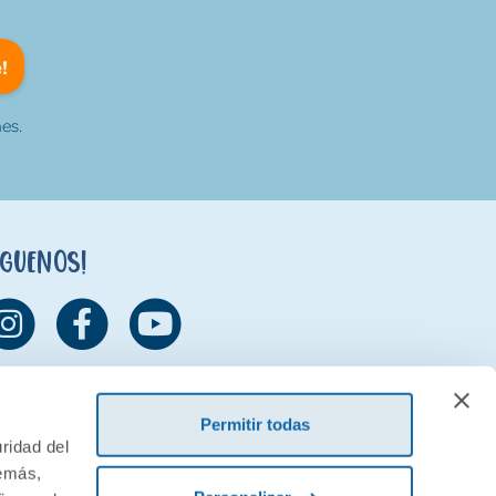
!
es.
íguenos!
Permitir todas
ridad del
demás,