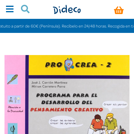
o a partir de 60€ (Península). Recíbelo en 24/48 horas. Recogida en tiendas