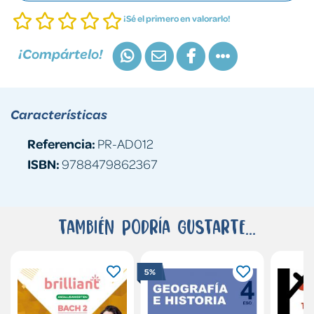
¡Sé el primero en valorarlo!
¡Compártelo!
Características
Referencia:
PR-AD012
ISBN:
9788479862367
También podría gustarte...
5%