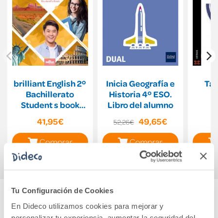
brilliant English 2º
Inicia Geografía e
Tac
Bachillerato
Historia 4º ESO.
Student s book
Libro del alumno
(AND)
41,95€
49,65€
52,26€
Comprar
Comprar
Tu Configuración de Cookies
En Dideco utilizamos cookies para mejorar y
Cuéntanos tu opinión
personalizar tu experiencia, aumentar la seguridad del