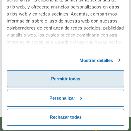
sitio web, y ofrecerte anuncios personalizados en otros
¡Sé el primero en valorar este producto!
sitios web y en redes sociales. Además, compartimos
información sobre el uso de nuestra web con nuestros
colaboradores de confianza de redes sociales, publicidad
Debes iniciar sesión para poder valorarlo
y análisis web, los cuales pueden combinarla con otra
información recopilada a partir del uso que hayas hecho
de sus servicios. Para más información consulta la
Política de Cookies
y la
Política de Privacidad
.
Mostrar detalles
Permitir todas
Envía tu opinión
Personalizar
Rechazar todas