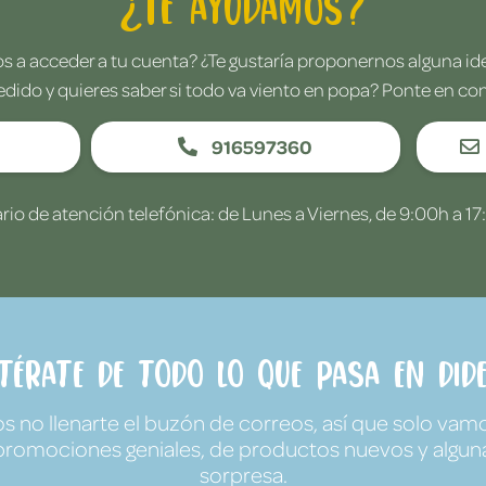
¿Te ayudamos?
 a acceder a tu cuenta? ¿Te gustaría proponernos alguna i
edido y quieres saber si todo va viento en popa? Ponte en co
916597360
rio de atención telefónica: de Lunes a Viernes, de 9:00h a 17
ntérate de todo lo que pasa en Dide
no llenarte el buzón de correos, así que solo vamo
promociones geniales, de productos nuevos y algun
sorpresa.