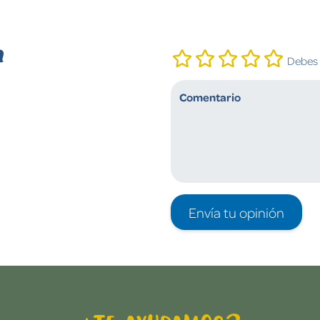
n
Debes i
Envía tu opinión