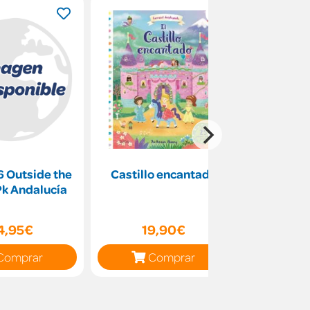
6 Outside the
Castillo encantado
El meu pri
Pk Andalucía
l 
4,95€
19,90€
13
Comprar
Comprar
C