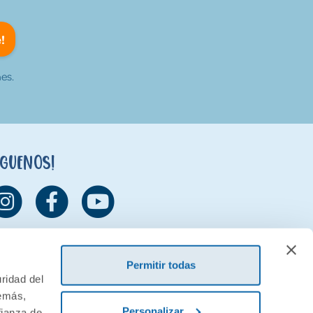
!
es.
íguenos!
Permitir todas
ridad del
demás,
Personalizar
fianza de