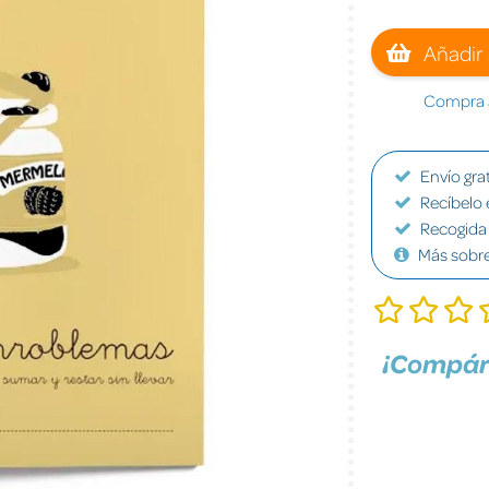
Añadir 
Compra a
Envío grat
Recíbelo 
Recogida 
Más sobr
¡Compár