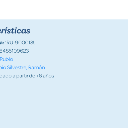
rísticas
a:
1RU-900013U
8485109623
Rubio
io Silvestre, Ramón
do a partir de +6 años