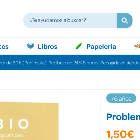
tes
Libros
Papelería
rtir de 60€ (Península). Recíbelo en 24/48 horas. Recogida en tiendas
+6 años
Proble
1,50€