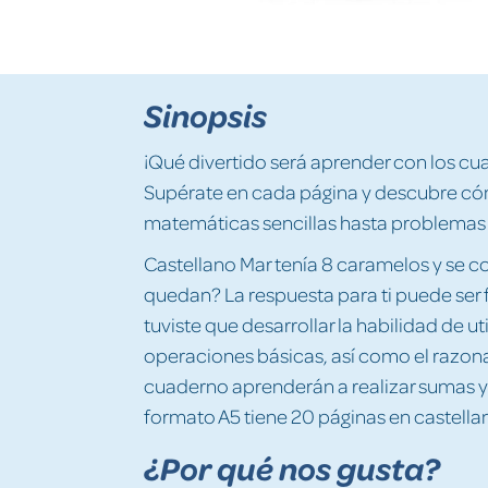
Sinopsis
¡Qué divertido será aprender con los c
Supérate en cada página y descubre có
matemáticas sencillas hasta problema
Castellano Mar tenía 8 caramelos y se c
quedan? La respuesta para ti puede ser f
tuviste que desarrollar la habilidad de ut
operaciones básicas, así como el razo
cuaderno aprenderán a realizar sumas y r
formato A5 tiene 20 páginas en castella
¿Por qué nos gusta?