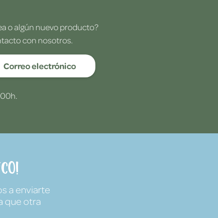
dea o algún nuevo producto?
ntacto con nosotros.
Correo electrónico
:00h.
co!
s a enviarte
a que otra