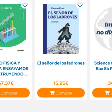
O FISICA Y
El señor de los ladrones
Science 
A ENSAYAMOS
Box Sb 
STRUYENDO
 SANTILLANA
57,37€
15,95€
3
Comprar
Comprar