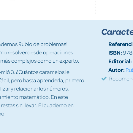
Caracte
Referenci
uadernos Rubio de problemas!
mo resolver desde operaciones
ISBN:
978
s más complejos como un experto.
Editorial:
Autor:
Rub
omió 3. ¿Cuántos caramelos le
Recomenda
ácil, pero hasta aprenderla, primero
ilizar y relacionar los números,
namiento matemático. En este
estas sin llevar. El cuaderno en
no.