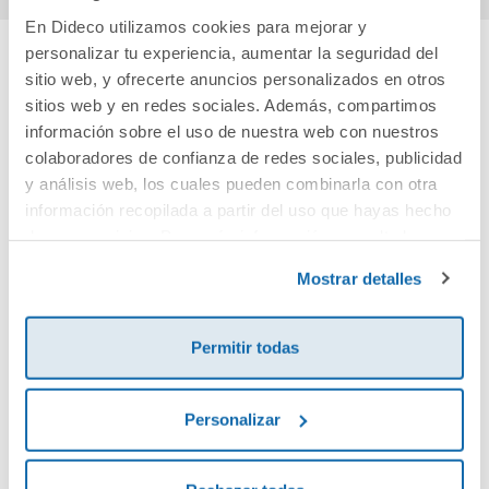
En Dideco utilizamos cookies para mejorar y
personalizar tu experiencia, aumentar la seguridad del
sitio web, y ofrecerte anuncios personalizados en otros
Cuéntanos tu opinión
sitios web y en redes sociales. Además, compartimos
información sobre el uso de nuestra web con nuestros
¡Sé el primero en valorar este producto!
colaboradores de confianza de redes sociales, publicidad
y análisis web, los cuales pueden combinarla con otra
información recopilada a partir del uso que hayas hecho
Debes iniciar sesión para poder valorarlo
de sus servicios. Para más información consulta la
Política de Cookies
y la
Política de Privacidad
.
Mostrar detalles
Permitir todas
Personalizar
Envía tu opinión