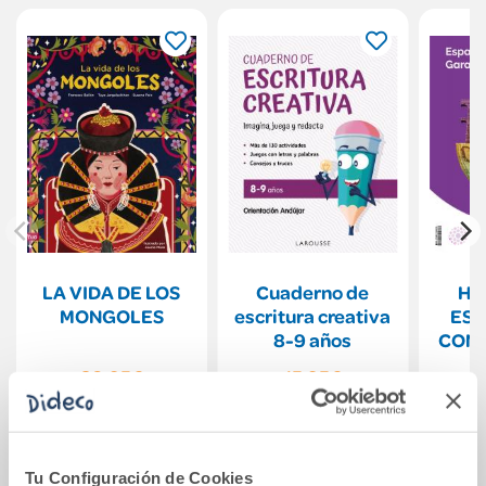
LA VIDA DE LOS
Cuaderno de
HI
MONGOLES
escritura creativa
ESP
8-9 años
CON
MUN
20,95€
15,95€
Comprar
Comprar
Tu Configuración de Cookies