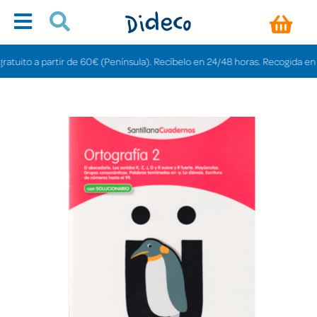
ito a partir de 60€ (Península). Recíbelo en 24/48 horas. Recogida en tiend