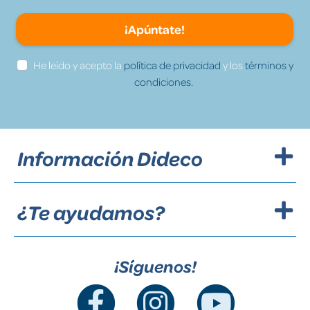
¡Apúntate!
He leído y acepto la
política de privacidad
y los
términos y
condiciones.
Información Dideco
¿Te ayudamos?
¡Síguenos!