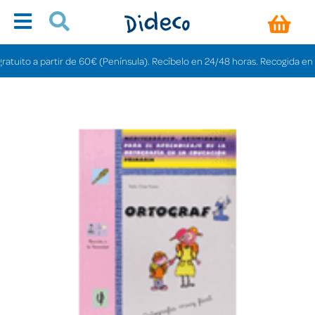
ito a partir de 60€ (Península). Recíbelo en 24/48 horas. Recogida en tiend