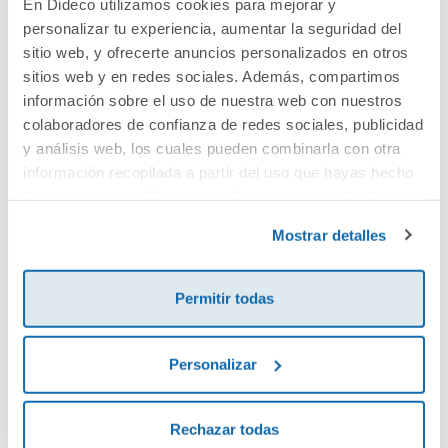
En Dideco utilizamos cookies para mejorar y
personalizar tu experiencia, aumentar la seguridad del
Cuéntanos tu opinión
sitio web, y ofrecerte anuncios personalizados en otros
sitios web y en redes sociales. Además, compartimos
¡Sé el primero en valorar este producto!
información sobre el uso de nuestra web con nuestros
colaboradores de confianza de redes sociales, publicidad
y análisis web, los cuales pueden combinarla con otra
información recopilada a partir del uso que hayas hecho
Debes iniciar sesión para poder valorarlo
de sus servicios. Para más información consulta la
Política de Cookies
y la
Política de Privacidad
.
Mostrar detalles
Permitir todas
Personalizar
Envía tu opinión
Rechazar todas