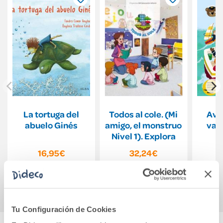
La tortuga del
Todos al cole. (Mi
Ave
abuelo Ginés
amigo, el monstruo
vai
Nivel 1). Explora
16,95€
32,24€
Comprar
Comprar
Tu Configuración de Cookies