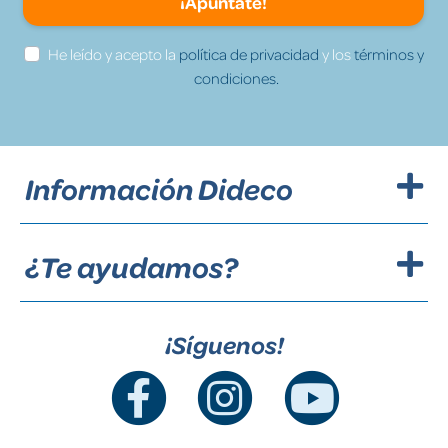
¡Apúntate!
He leído y acepto la
política de privacidad
y los
términos y
condiciones.
Información Dideco
¿Te ayudamos?
¡Síguenos!