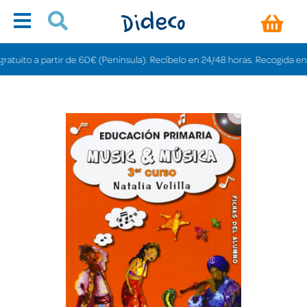
uito a partir de 60€ (Península). Recíbelo en 24/48 horas. Recogida en tiend