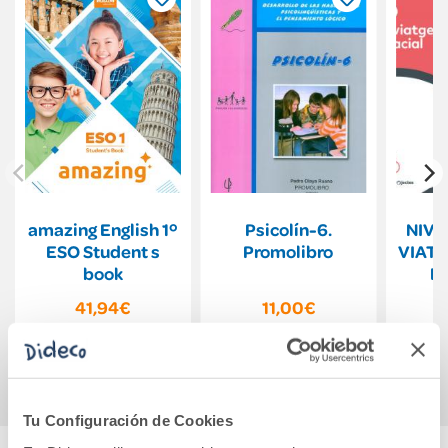
amazing English 1º
Psicolín-6.
NIVEL
ESO Student s
Promolibro
VIATG
book
L
41,94€
11,00€
Comprar
Comprar
Tu Configuración de Cookies