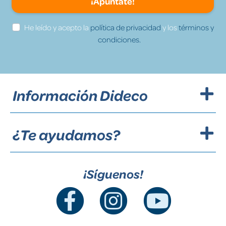
¡Apúntate!
He leído y acepto la
política de privacidad
y los
términos y
condiciones.
Información Dideco
¿Te ayudamos?
¡Síguenos!