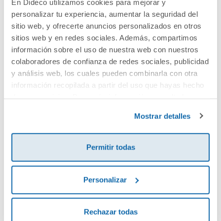
En Dideco utilizamos cookies para mejorar y
personalizar tu experiencia, aumentar la seguridad del
Cuéntanos tu opinión
sitio web, y ofrecerte anuncios personalizados en otros
sitios web y en redes sociales. Además, compartimos
¡Sé el primero en valorar este producto!
información sobre el uso de nuestra web con nuestros
colaboradores de confianza de redes sociales, publicidad
y análisis web, los cuales pueden combinarla con otra
información recopilada a partir del uso que hayas hecho
Debes iniciar sesión para poder valorarlo
de sus servicios. Para más información consulta la
Política de Cookies
y la
Política de Privacidad
.
Mostrar detalles
Permitir todas
Personalizar
Envía tu opinión
Rechazar todas