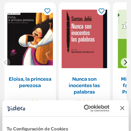
Eloísa, la princesa
Nunca son
Mis
perezosa
inocentes las
fav
palabras
Pro
mate
14,10€
27,00€
dos 
Comprar
Comprar
Tu Configuración de Cookies