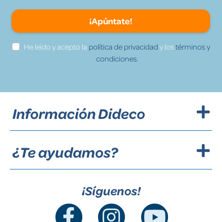
¡Apúntate!
He leído y acepto la
política de privacidad
y los
términos y
condiciones.
Información Dideco
¿Te ayudamos?
¡Síguenos!