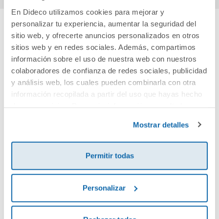
En Dideco utilizamos cookies para mejorar y
personalizar tu experiencia, aumentar la seguridad del
sitio web, y ofrecerte anuncios personalizados en otros
Cuéntanos tu opinión
sitios web y en redes sociales. Además, compartimos
información sobre el uso de nuestra web con nuestros
¡Sé el primero en valorar este producto!
colaboradores de confianza de redes sociales, publicidad
y análisis web, los cuales pueden combinarla con otra
información recopilada a partir del uso que hayas hecho
Debes iniciar sesión para poder valorarlo
de sus servicios. Para más información consulta la
Política de Cookies
y la
Política de Privacidad
.
Mostrar detalles
Permitir todas
Personalizar
Envía tu opinión