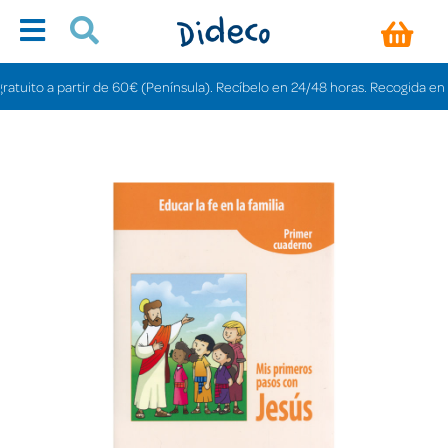
ito a partir de 60€ (Península). Recíbelo en 24/48 horas. Recogida en tiend