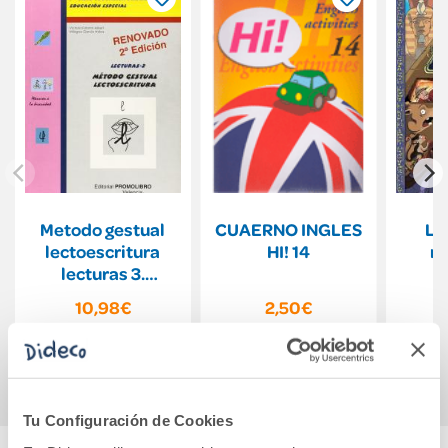
Metodo gestual
CUAERNO INGLES
La
lectoescritura
HI! 14
mi
lecturas 3.
Promolibro
10,98€
2,50€
Comprar
Comprar
Tu Configuración de Cookies