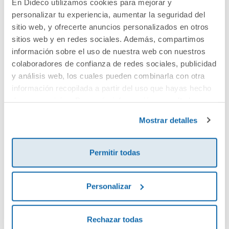
En Dideco utilizamos cookies para mejorar y
personalizar tu experiencia, aumentar la seguridad del
Cuéntanos tu opinión
sitio web, y ofrecerte anuncios personalizados en otros
sitios web y en redes sociales. Además, compartimos
¡Sé el primero en valorar este producto!
información sobre el uso de nuestra web con nuestros
colaboradores de confianza de redes sociales, publicidad
y análisis web, los cuales pueden combinarla con otra
información recopilada a partir del uso que hayas hecho
Debes iniciar sesión para poder valorarlo
de sus servicios. Para más información consulta la
Política de Cookies
y la
Política de Privacidad
.
Mostrar detalles
Permitir todas
Personalizar
Envía tu opinión
Rechazar todas