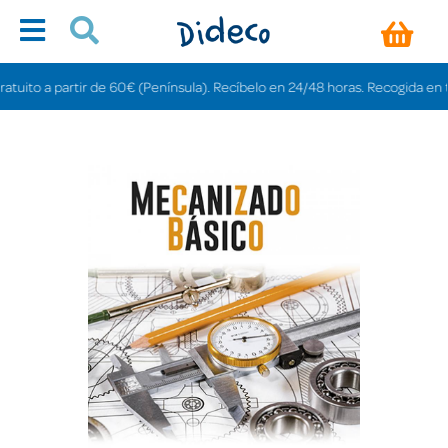
to a partir de 60€ (Península). Recíbelo en 24/48 horas. Recogida en tienda