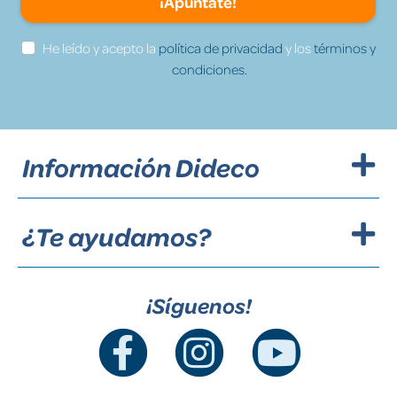
¡Apúntate!
He leído y acepto la
política de privacidad
y los
términos y
condiciones.
Información Dideco
¿Te ayudamos?
¡Síguenos!