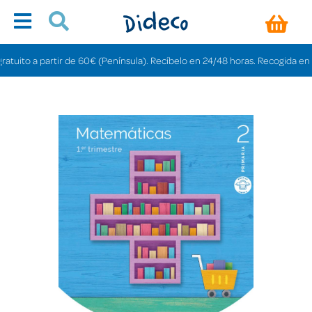
ito a partir de 60€ (Península). Recíbelo en 24/48 horas. Recogida en tiend