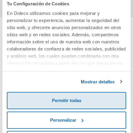
Tu Configuración de Cookies
En Dideco utilizamos cookies para mejorar y
personalizar tu experiencia, aumentar la seguridad del
sitio web, y ofrecerte anuncios personalizados en otros
sitios web y en redes sociales. Además, compartimos
Cuéntanos tu opinión
información sobre el uso de nuestra web con nuestros
colaboradores de confianza de redes sociales, publicidad
¡Sé el primero en valorar este producto!
y análisis web, los cuales pueden combinarla con otra
información recopilada a partir del uso que hayas hecho
de sus servicios. Para más información consulta la
Debes iniciar sesión para poder valorarlo
Política de Cookies
y la
Política de Privacidad
.
Mostrar detalles
Permitir todas
Personalizar