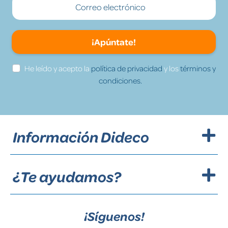
¡Apúntate!
He leído y acepto la
política de privacidad
y los
términos y
condiciones.
Información Dideco
¿Te ayudamos?
¡Síguenos!