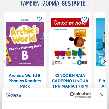
También podría gustarte...
Archie s World B.
CINCO EN RAIA
E
Phonics Readers
CADERNO LINGUA
Plást
Pack
1 PRIMARIA 1 TRIM
Audi
Se
23,48€
15,78€
Comprar
Comprar