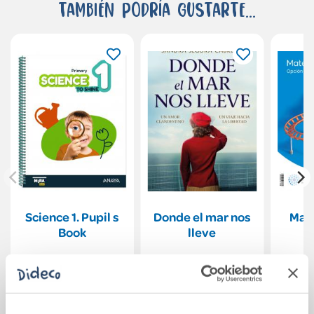
También podría gustarte...
Science 1. Pupil s
Donde el mar nos
Mat
Book
lleve
4
35,37€
21,90€
Comprar
Comprar