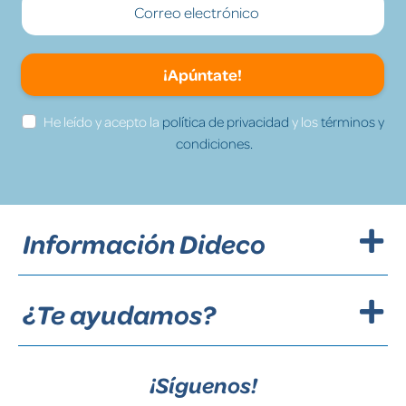
¡Apúntate!
He leído y acepto la
política de privacidad
y los
términos y
condiciones.
Información Dideco
¿Te ayudamos?
¡Síguenos!