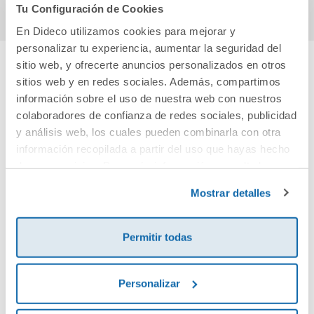
Tu Configuración de Cookies
En Dideco utilizamos cookies para mejorar y
personalizar tu experiencia, aumentar la seguridad del
sitio web, y ofrecerte anuncios personalizados en otros
sitios web y en redes sociales. Además, compartimos
Cuéntanos tu opinión
información sobre el uso de nuestra web con nuestros
colaboradores de confianza de redes sociales, publicidad
¡Sé el primero en valorar este producto!
y análisis web, los cuales pueden combinarla con otra
información recopilada a partir del uso que hayas hecho
de sus servicios. Para más información consulta la
Debes iniciar sesión para poder valorarlo
Política de Cookies
y la
Política de Privacidad
.
Mostrar detalles
Permitir todas
Personalizar