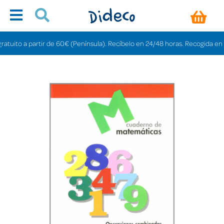
to a partir de 60€ (Península). Recíbelo en 24/48 horas. Recogida en tienda