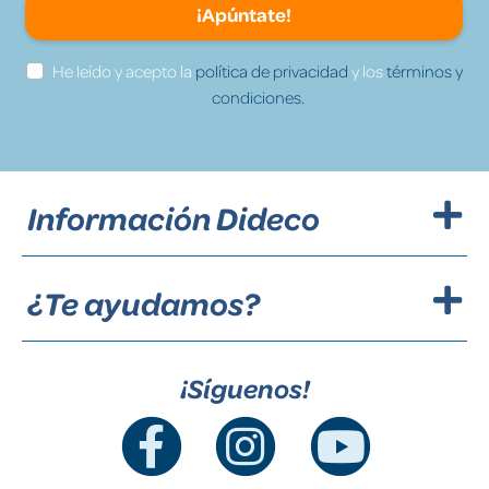
¡Apúntate!
He leído y acepto la
política de privacidad
y los
términos y
condiciones.
Información Dideco
¿Te ayudamos?
¡Síguenos!