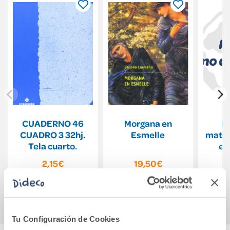
CUADERNO 46
Morgana en
B
CUADRO 3 32hj.
Esmelle
mater
Tela cuarto.
ed
2,15€
19,50€
Comprar
Comprar
Tu Configuración de Cookies