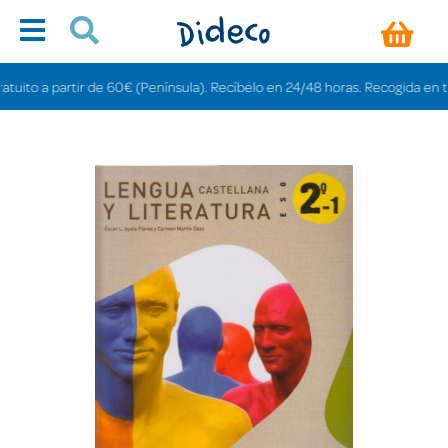
ito a partir de 60€ (Península). Recíbelo en 24/48 horas. Recogida en tienda