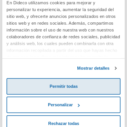
En Dideco utilizamos cookies para mejorar y
personalizar tu experiencia, aumentar la seguridad del
Cuéntanos tu opinión
sitio web, y ofrecerte anuncios personalizados en otros
sitios web y en redes sociales. Además, compartimos
información sobre el uso de nuestra web con nuestros
¡Sé el primero en valorar este producto!
colaboradores de confianza de redes sociales, publicidad
y análisis web, los cuales pueden combinarla con otra
información recopilada a partir del uso que hayas hecho
Debes iniciar sesión para poder valorarlo
de sus servicios. Para más información consulta la
Política de Cookies
y la
Política de Privacidad
.
Mostrar detalles
Permitir todas
Personalizar
Envía tu opinión
Rechazar todas