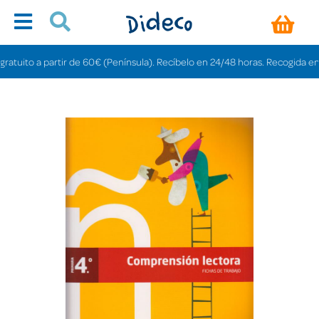
uito a partir de 60€ (Península). Recíbelo en 24/48 horas. Recogida en tiend