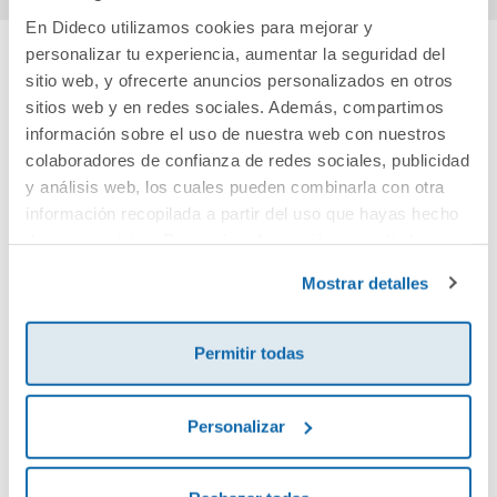
En Dideco utilizamos cookies para mejorar y
personalizar tu experiencia, aumentar la seguridad del
sitio web, y ofrecerte anuncios personalizados en otros
Cuéntanos tu opinión
sitios web y en redes sociales. Además, compartimos
información sobre el uso de nuestra web con nuestros
¡Sé el primero en valorar este producto!
colaboradores de confianza de redes sociales, publicidad
y análisis web, los cuales pueden combinarla con otra
información recopilada a partir del uso que hayas hecho
Debes iniciar sesión para poder valorarlo
de sus servicios. Para más información consulta la
Política de Cookies
y la
Política de Privacidad
.
Mostrar detalles
Permitir todas
Personalizar
Envía tu opinión