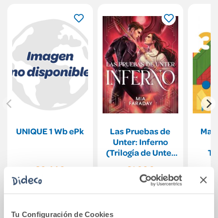
UNIQUE 1 Wb ePk
Las Pruebas de
Mate
Unter: Inferno
P
(Trilogía de Unter
Tr
2)
30,44€
21,90€
Comprar
Comprar
Tu Configuración de Cookies