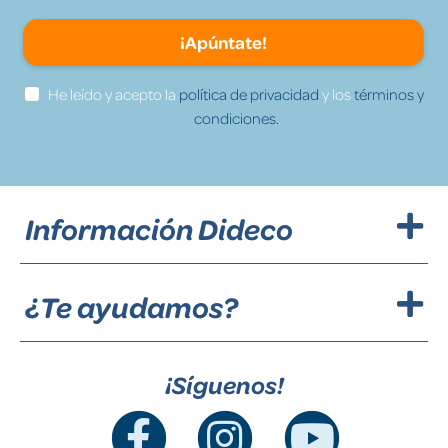
¡Apúntate!
He leído y acepto la
política de privacidad
y los
términos y
condiciones.
Información Dideco
¿Te ayudamos?
¡Síguenos!