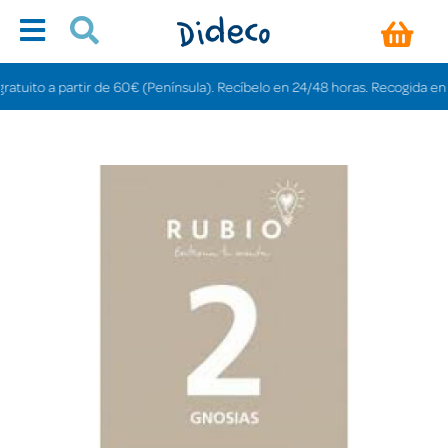
ito a partir de 60€ (Península). Recíbelo en 24/48 horas. Recogida en tiend