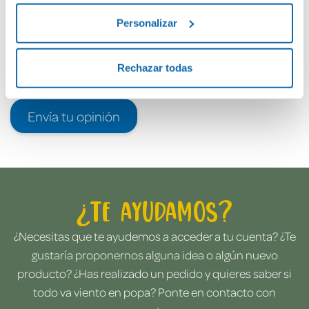
Personalizar
Rechazar todas
Envía tu opinión
¿Te ayudamos?
¿Necesitas que te ayudemos a acceder a tu cuenta? ¿Te
gustaría proponernos alguna idea o algún nuevo
producto? ¿Has realizado un pedido y quieres saber si
todo va viento en popa? Ponte en contacto con