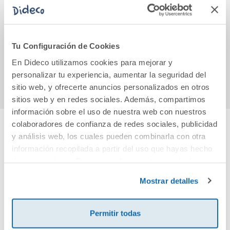
Buena letra,
El secreto de Troti
GAD
escritura cursiva, 5
Admi
Educación
Primaria
Tu Configuración de Cookies
1,50€
9,50€
En Dideco utilizamos cookies para mejorar y
Comprar
Comprar
personalizar tu experiencia, aumentar la seguridad del
sitio web, y ofrecerte anuncios personalizados en otros
sitios web y en redes sociales. Además, compartimos
información sobre el uso de nuestra web con nuestros
colaboradores de confianza de redes sociales, publicidad
y análisis web, los cuales pueden combinarla con otra
Cuéntanos tu opinión
información recopilada a partir del uso que hayas hecho
de sus servicios. Para más información consulta la
¡Sé el primero en valorar este producto!
Política de Cookies
y la
Política de Privacidad
.
Mostrar detalles
Debes iniciar sesión para poder valorarlo
Permitir todas