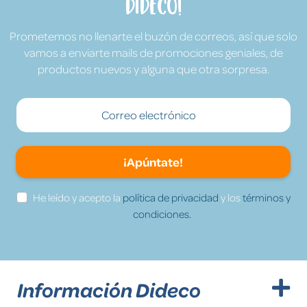
Dideco!
Prometemos no llenarte el buzón de correos, así que solo
vamos a enviarte mails de promociones geniales, de
productos nuevos y alguna que otra sorpresa.
¡Apúntate!
He leído y acepto la
política de privacidad
y los
términos y
condiciones.
Información Dideco