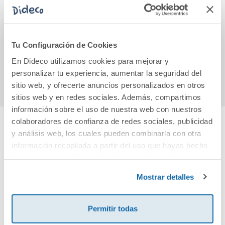
Hoy comemos con
Ser mujer
Time 
Isi
Blu
Boo
Prim
Tu Configuración de Cookies
21,90€
20,90€
En Dideco utilizamos cookies para mejorar y
Comprar
Comprar
personalizar tu experiencia, aumentar la seguridad del
sitio web, y ofrecerte anuncios personalizados en otros
sitios web y en redes sociales. Además, compartimos
información sobre el uso de nuestra web con nuestros
colaboradores de confianza de redes sociales, publicidad
y análisis web, los cuales pueden combinarla con otra
Cuéntanos tu opinión
información recopilada a partir del uso que hayas hecho
de sus servicios. Para más información consulta la
¡Sé el primero en valorar este producto!
Política de Cookies
y la
Política de Privacidad
.
Mostrar detalles
Debes iniciar sesión para poder valorarlo
Permitir todas