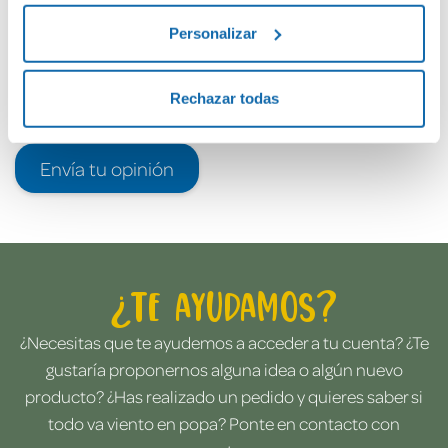
Personalizar
Rechazar todas
Envía tu opinión
¿Te ayudamos?
¿Necesitas que te ayudemos a acceder a tu cuenta? ¿Te
gustaría proponernos alguna idea o algún nuevo
producto? ¿Has realizado un pedido y quieres saber si
todo va viento en popa? Ponte en contacto con