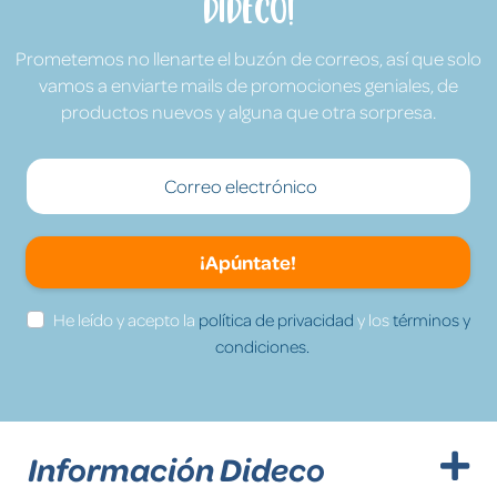
Dideco!
Prometemos no llenarte el buzón de correos, así que solo
vamos a enviarte mails de promociones geniales, de
productos nuevos y alguna que otra sorpresa.
¡Apúntate!
He leído y acepto la
política de privacidad
y los
términos y
condiciones.
Información Dideco