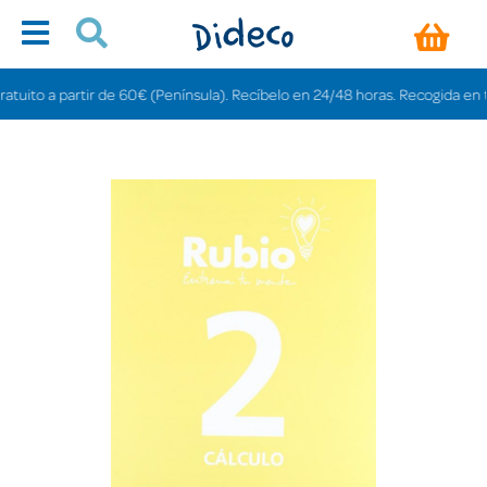
ito a partir de 60€ (Península). Recíbelo en 24/48 horas. Recogida en tienda