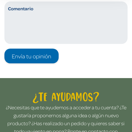
Envía tu opinión
¿Te ayudamos?
¿Necesitas que te ayudemos a acceder a tu cuenta? ¿Te
gustaría proponernos alguna idea o algún nuevo
producto? ¿Has realizado un pedido y quieres saber si
todo va viento en popa? Ponte en contacto con