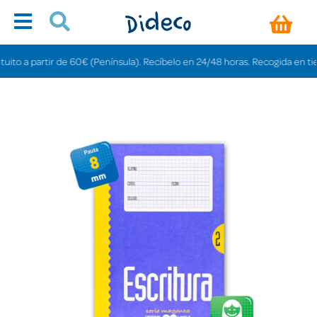
o a partir de 60€ (Península). Recíbelo en 24/48 horas. Recogida en tiendas 