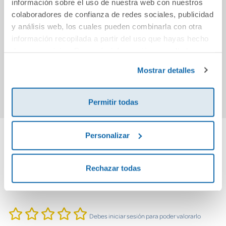
información sobre el uso de nuestra web con nuestros
colaboradores de confianza de redes sociales, publicidad
Hija, te cuento tu
Situaciones 4.
M agr
y análisis web, los cuales pueden combinarla con otra
historia (¿Me
Lengua Castellana
información recopilada a partir del uso que hayas hecho
cuentas tu
y Literatura.
de sus servicios. Para más información consulta la
historia?)
Cuaderno de
15,90€
30,31€
aprendizaje
Política de Cookies
y la
Política de Privacidad
.
Mostrar detalles
Comprar
Comprar
Permitir todas
Personalizar
Cuéntanos tu opinión
Rechazar todas
¡Sé el primero en valorar este producto!
Debes iniciar sesión para poder valorarlo