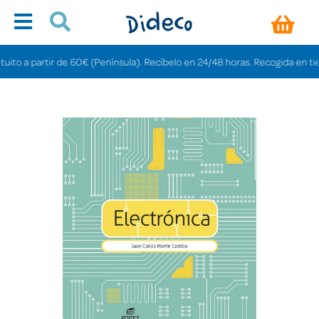
o a partir de 60€ (Península). Recíbelo en 24/48 horas. Recogida en tiendas