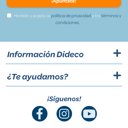
¡Apúntate!
He leído y acepto la
política de privacidad
y los
términos y
condiciones.
Información Dideco
¿Te ayudamos?
¡Síguenos!