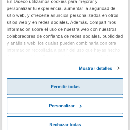
En Dideco utilizamos cookies para mejorar y
personalizar tu experiencia, aumentar la seguridad del
Cuéntanos tu opinión
sitio web, y ofrecerte anuncios personalizados en otros
sitios web y en redes sociales. Además, compartimos
¡Sé el primero en valorar este producto!
información sobre el uso de nuestra web con nuestros
colaboradores de confianza de redes sociales, publicidad
y análisis web, los cuales pueden combinarla con otra
información recopilada a partir del uso que hayas hecho
Debes iniciar sesión para poder valorarlo
de sus servicios. Para más información consulta la
Política de Cookies
y la
Política de Privacidad
.
Mostrar detalles
Permitir todas
Personalizar
Envía tu opinión
Rechazar todas