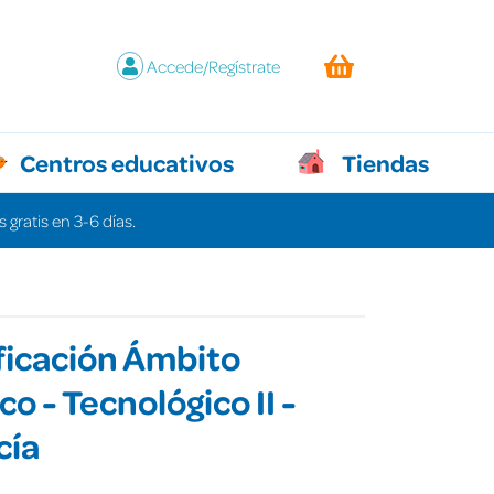
Accede/Regístrate
Centros educativos
Tiendas
 gratis en 3-6 días.
ficación Ámbito
co - Tecnológico II -
cía