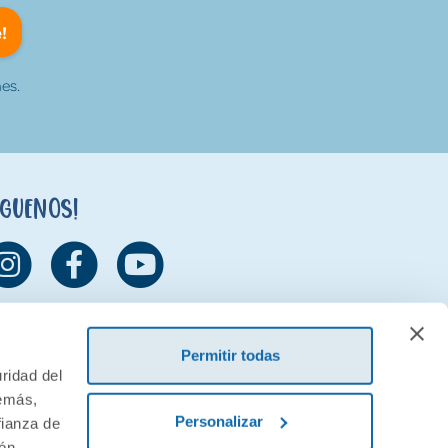
!
es.
íguenos!
Permitir todas
ridad del
demás,
Personalizar
fianza de
ión