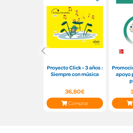
Proyecto Click - 3 años :
Promoció
Siempre con música
apoyo p
p
36,80€
Comprar