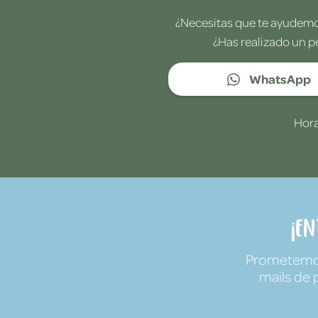
¿Necesitas que te ayudemos
¿Has realizado un p
WhatsApp
Hora
¡E
Prometemos 
mails de 