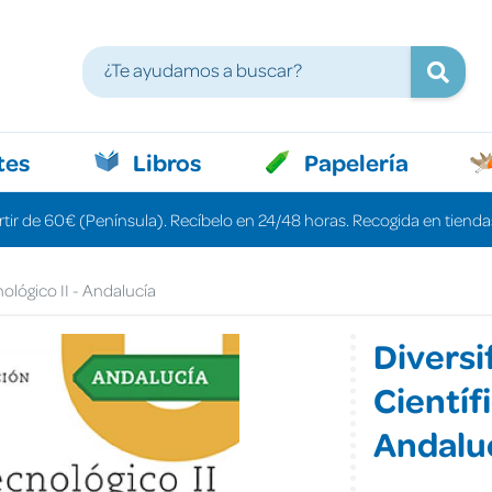
tes
Libros
Papelería
rtir de 60€ (Península). Recíbelo en 24/48 horas. Recogida en tiendas
nológico II - Andalucía
Diversi
Científi
Andalu