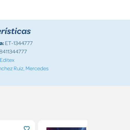
rísticas
a:
ET-1344777
8411344777
Editex
nchez Ruiz, Mercedes