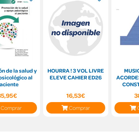
n de la salud y
HOURRA ! 3 VOL LIVRE
MUSI
sicológico al
ELEVE CAHIER ED26
ACORDES
aciente
CONS
M
35,95€
16,53€
3
Comprar
Comprar