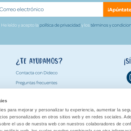
¡Apúntate
He leído y acepto la
política de privacidad
y los
términos y condicion
¿Te ayudamos?
¡S
Contacta con Dideco
Preguntas frecuentes
Formas de pago
kies
Gastos y condiciones de envío
es para mejorar y personalizar tu experiencia, aumentar la segu
Devoluciones
ncios personalizados en otros sitios web y en redes sociales. A
obre el uso de nuestra web con nuestros colaboradores de con
 y análisis web, los cuales pueden combinarla con otra informac