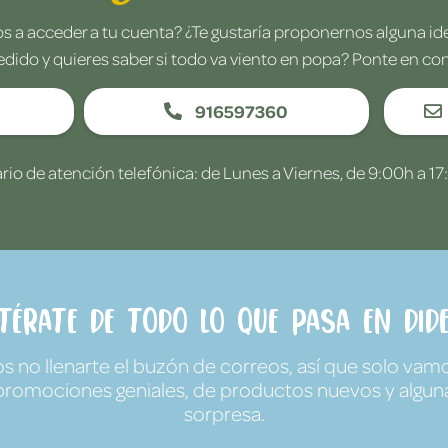
 a acceder a tu cuenta? ¿Te gustaría proponernos alguna i
edido y quieres saber si todo va viento en popa? Ponte en co
916597360
rio de atención telefónica: de Lunes a Viernes, de 9:00h a 17
ntérate de todo lo que pasa en Dide
no llenarte el buzón de correos, así que solo vamo
promociones geniales, de productos nuevos y algun
sorpresa.