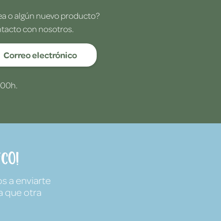
dea o algún nuevo producto?
ntacto con nosotros.
Correo electrónico
:00h.
co!
s a enviarte
a que otra