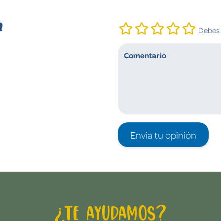
n
Debes i
Envía tu opinión
¿Te ayudamos?