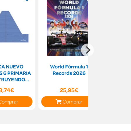
CA NUEVO
World Fórmula 1
Religión
 6 PRIMARIA
Records 2026
Primaria.
TRUYENDO
de 
UNDOS
8,74€
25,95€
45
Comprar
Comprar
C