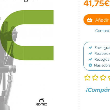
41,75€
Añadir 
Compra a
Envío grat
Recíbelo 
Recogida 
Más sobr
¡Compár