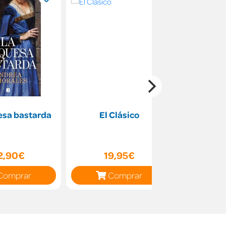
esa bastarda
El Clásico
Travel
Activity B
Language
2,90€
19,95€
28
Comprar
Comprar
C