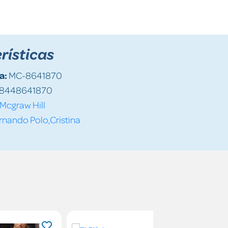
rísticas
a:
MC-8641870
8448641870
Mcgraw Hill
nando Polo,Cristina