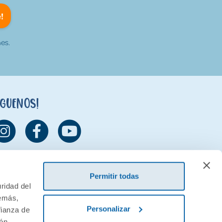
!
es.
íguenos!
Permitir todas
ridad del
demás,
Personalizar
fianza de
ión