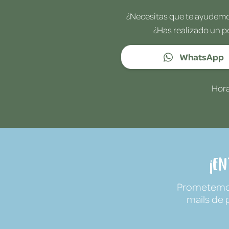
¿Necesitas que te ayudemos
¿Has realizado un p
WhatsApp
Hora
¡E
Prometemos 
mails de 