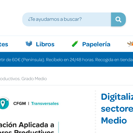
tes
Libros
Papelería
rtir de 60€ (Península). Recíbelo en 24/48 horas. Recogida en tiendas
 productivos. Grado Medio
Digitali
sectore
Medio