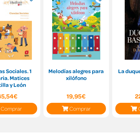
as Sociales. 1
Melodías alegres para
La duqu
ria. Matices
xilófono
illa y León
45,54€
19,95€
2
Comprar
Comprar