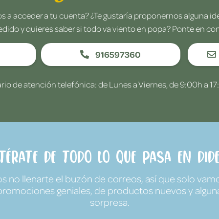
 a acceder a tu cuenta? ¿Te gustaría proponernos alguna i
edido y quieres saber si todo va viento en popa? Ponte en co
916597360
rio de atención telefónica: de Lunes a Viernes, de 9:00h a 17
ntérate de todo lo que pasa en Dide
no llenarte el buzón de correos, así que solo vamo
promociones geniales, de productos nuevos y algun
sorpresa.