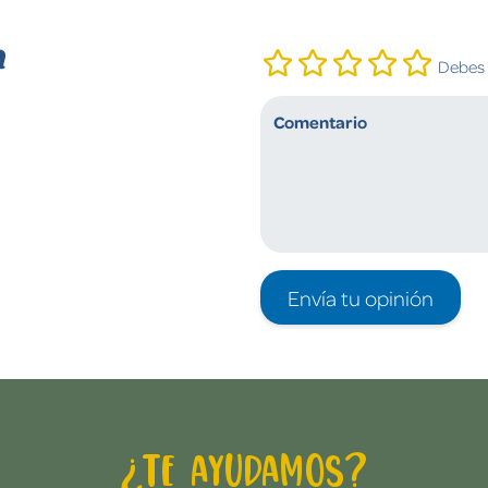
n
Debes i
Envía tu opinión
¿Te ayudamos?