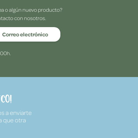
dea o algún nuevo producto?
ntacto con nosotros.
Correo electrónico
:00h.
co!
s a enviarte
a que otra