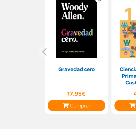
Gravedad cero
Cienci
Prima
Cast
17,95€
Comprar