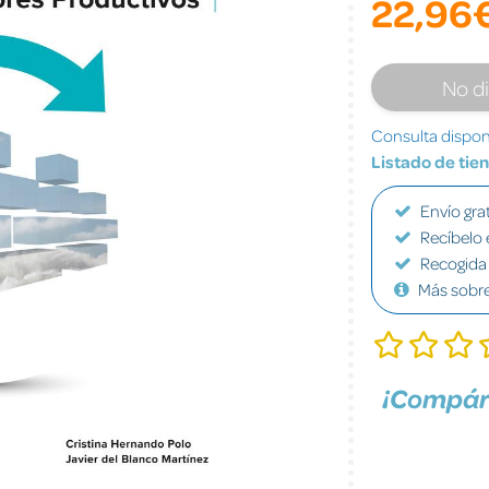
22,96
No d
Consulta disponi
Listado de tie
Envío grat
Recíbelo 
Recogida 
Más sobr
¡Compár