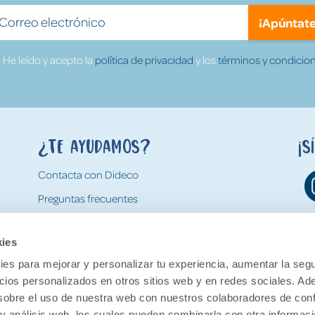
¡Apúntate
He leído y acepto la
política de privacidad
y los
términos y condicion
¿Te ayudamos?
¡S
Contacta con Dideco
Preguntas frecuentes
Formas de pago
kies
Gastos y condiciones de envío
es para mejorar y personalizar tu experiencia, aumentar la segu
Devoluciones
ncios personalizados en otros sitios web y en redes sociales. A
obre el uso de nuestra web con nuestros colaboradores de con
 y análisis web, los cuales pueden combinarla con otra informac