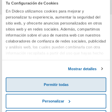
Tu Configuración de Cookies
En Dideco utilizamos cookies para mejorar y
personalizar tu experiencia, aumentar la seguridad del
sitio web, y ofrecerte anuncios personalizados en otros
sitios web y en redes sociales. Además, compartimos
Cuéntanos tu opinión
información sobre el uso de nuestra web con nuestros
colaboradores de confianza de redes sociales, publicidad
¡Sé el primero en valorar este producto!
y análisis web, los cuales pueden combinarla con otra
información recopilada a partir del uso que hayas hecho
de sus servicios. Para más información consulta la
Debes iniciar sesión para poder valorarlo
Política de Cookies
y la
Política de Privacidad
.
Mostrar detalles
Permitir todas
Personalizar