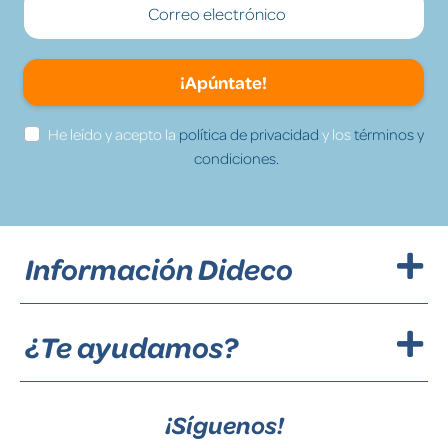
¡Apúntate!
He leído y acepto la
política de privacidad
y los
términos y
condiciones.
Información Dideco
¿Te ayudamos?
¡Síguenos!