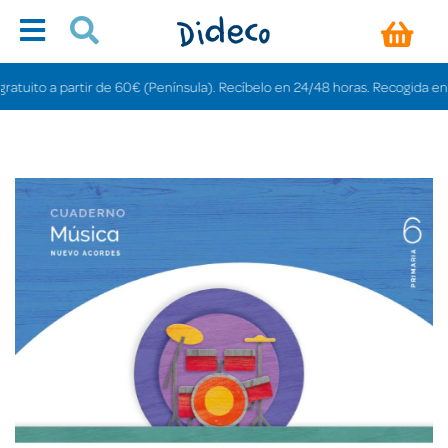
ito a partir de 60€ (Península). Recíbelo en 24/48 horas. Recogida en tiend