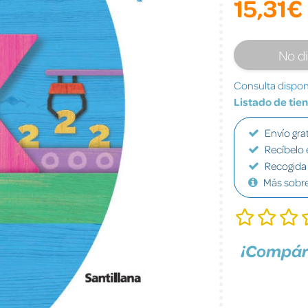
15,31€
No d
Consulta disponi
Listado de tie
Envío grat
Recíbelo 
Recogida 
Más sobr
¡Compár