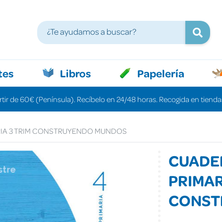
tes
Libros
Papelería
rtir de 60€ (Península). Recíbelo en 24/48 horas. Recogida en tiendas
IA 3 TRIM CONSTRUYENDO MUNDOS
CUADE
PRIMAR
CONST