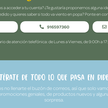
 a acceder a tu cuenta? ¿Te gustaría proponernos alguna i
edido y quieres saber si todo va viento en popa? Ponte en co
916597360
rio de atención telefónica: de Lunes a Viernes, de 9:00h a 17
ntérate de todo lo que pasa en Dide
no llenarte el buzón de correos, así que solo vamo
promociones geniales, de productos nuevos y algun
sorpresa.