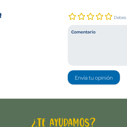
n
Debes i
Envía tu opinión
¿Te ayudamos?