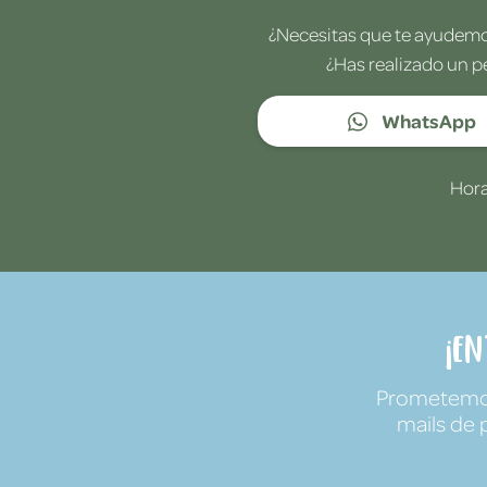
¿Necesitas que te ayudemos
¿Has realizado un p
WhatsApp
Hora
¡E
Prometemos 
mails de 