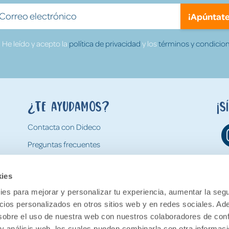
¡Apúntate
He leído y acepto la
política de privacidad
y los
términos y condicion
¿Te ayudamos?
¡S
Contacta con Dideco
Preguntas frecuentes
Formas de pago
kies
Gastos y condiciones de envío
es para mejorar y personalizar tu experiencia, aumentar la segu
Devoluciones
ncios personalizados en otros sitios web y en redes sociales. A
obre el uso de nuestra web con nuestros colaboradores de con
 y análisis web, los cuales pueden combinarla con otra informac