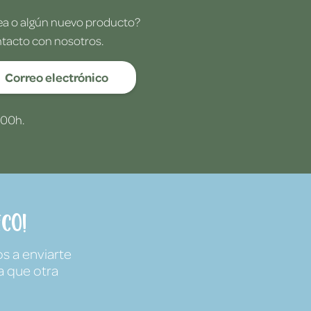
dea o algún nuevo producto?
ntacto con nosotros.
Correo electrónico
:00h.
co!
s a enviarte
a que otra