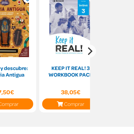
y descubre:
KEEP IT REAL! 3
Arts an
ia Antigua
WORKBOOK PACK
Primary
Comunida
7,50€
38,05€
44
Comprar
Comprar
C