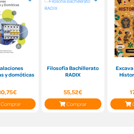
talaciones
Filosofía Bachillerato
Excava 
as y domóticas
RADIX
Histor
30,75€
55,52€
1
Comprar
Comprar