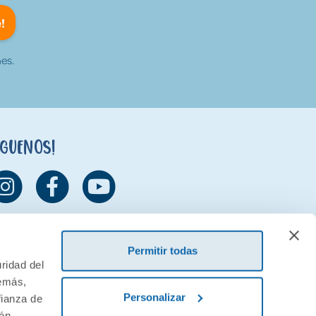
!
es.
íguenos!
Permitir todas
ridad del
demás,
Personalizar
fianza de
ión