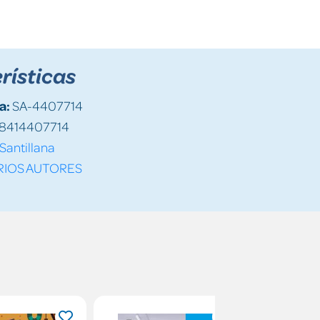
rísticas
a:
SA-4407714
8414407714
Santillana
RIOS AUTORES