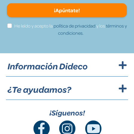
¡Apúntate!
He leído y acepto la
política de privacidad
y los
términos y
condiciones.
Información Dideco
¿Te ayudamos?
¡Síguenos!