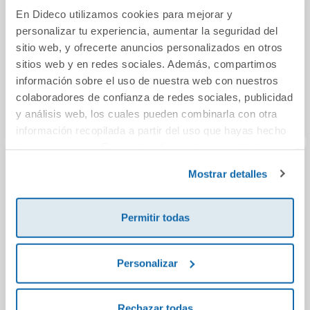
En Dideco utilizamos cookies para mejorar y
personalizar tu experiencia, aumentar la seguridad del
sitio web, y ofrecerte anuncios personalizados en otros
sitios web y en redes sociales. Además, compartimos
información sobre el uso de nuestra web con nuestros
colaboradores de confianza de redes sociales, publicidad
y análisis web, los cuales pueden combinarla con otra
información recopilada a partir del uso que hayas hecho
de sus servicios. Para más información consulta la
Política de Cookies
y la
Política de Privacidad
.
Mostrar detalles
El follet Oriol a la
Science 3 Roots Ab
GE
vall dels
HIST
dinosaures
CONS
Permitir todas
14,50€
21,95€
Comprar
Comprar
Personalizar
Rechazar todas