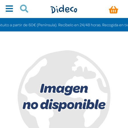
o a partir de 60€ (Península). Recíbelo en 24/48 horas. Recogida en tiendas