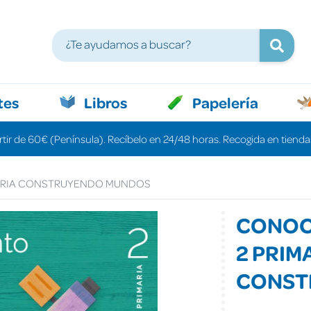
tes
Libros
Papelería
rtir de 60€ (Península). Recíbelo en 24/48 horas. Recogida en tiendas
MARIA CONSTRUYENDO MUNDOS
CONOC
2 PRIM
CONST