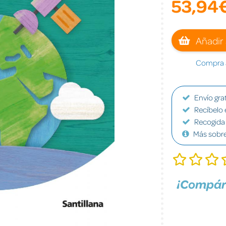
53,94
Añadir 
Compra a
Envío grat
Recíbelo 
Recogida 
Más sobr
¡Compár