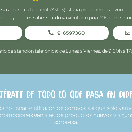
 a acceder a tu cuenta? ¿Te gustaría proponernos alguna i
edido y quieres saber si todo va viento en popa? Ponte en co
916597360
rio de atención telefónica: de Lunes a Viernes, de 9:00h a 17
ntérate de todo lo que pasa en Dide
no llenarte el buzón de correos, así que solo vamo
promociones geniales, de productos nuevos y algun
sorpresa.