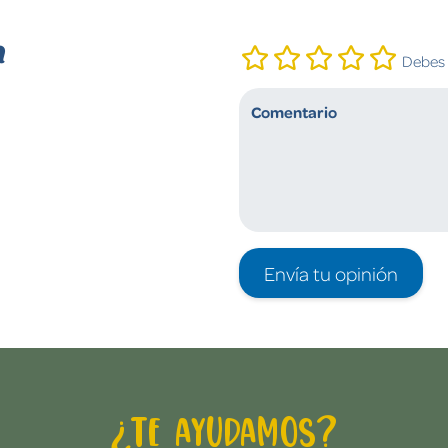
n
Debes i
Envía tu opinión
¿Te ayudamos?