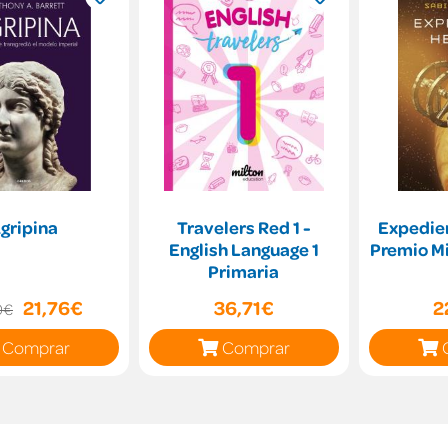
gripina
Travelers Red 1 -
Expedie
English Language 1
Premio M
Primaria
21,76€
36,71€
2
0€
Comprar
Comprar