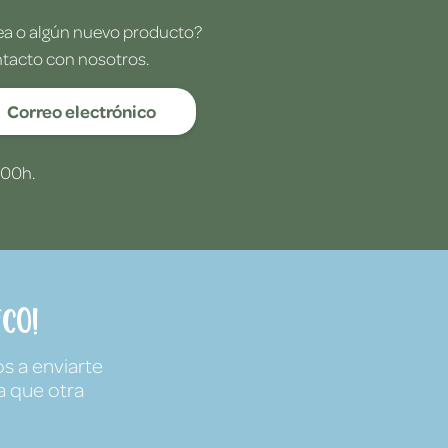
dea o algún nuevo producto?
ntacto con nosotros.
Correo electrónico
:00h.
co!
s a enviarte
a que otra