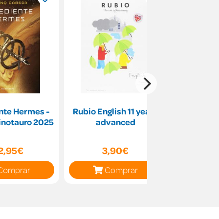
nte Hermes -
Rubio English 11 years
Bona nit,
inotauro 2025
advanced
2,95€
3,90€
17
Comprar
Comprar
C