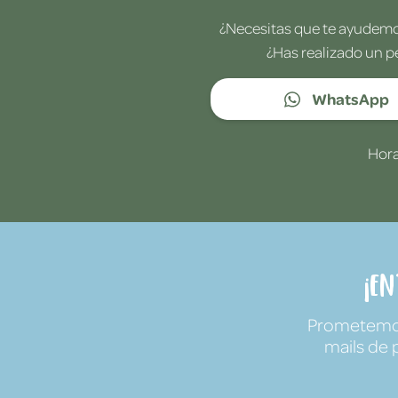
¿Necesitas que te ayudemos
¿Has realizado un p
WhatsApp
Hora
¡E
Prometemos 
mails de 