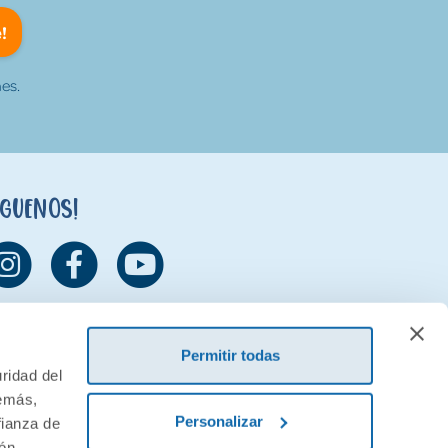
!
es.
íguenos!
Permitir todas
ridad del
demás,
Personalizar
fianza de
ión