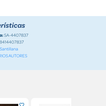
rísticas
a:
SA-4407837
8414407837
Santillana
RIOS AUTORES