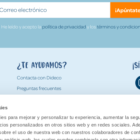
¡Apúntate
He leído y acepto la
política de privacidad
y los
términos y condicion
¿Te ayudamos?
¡S
Contacta con Dideco
Preguntas frecuentes
Formas de pago
kies
Gastos y condiciones de envío
es para mejorar y personalizar tu experiencia, aumentar la segu
Devoluciones
ncios personalizados en otros sitios web y en redes sociales. A
obre el uso de nuestra web con nuestros colaboradores de con
 y análisis web, los cuales pueden combinarla con otra informac