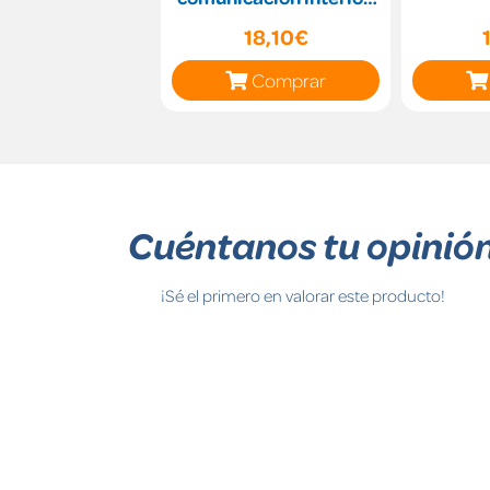
eles0108 - montaje y
18,10€
manteni
Comprar
Cuéntanos tu opinió
¡Sé el primero en valorar este producto!