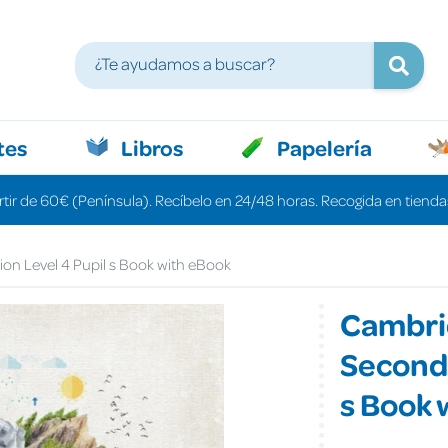
tes
Libros
Papelería
rtir de 60€ (Península). Recíbelo en 24/48 horas. Recogida en tiendas
on Level 4 Pupil s Book with eBook
Cambrid
Second 
s Book 