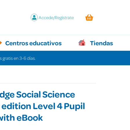
Accede/Regístrate
Centros educativos
Tiendas
 gratis en 3-6 días.
ge Social Science
edition Level 4 Pupil
with eBook