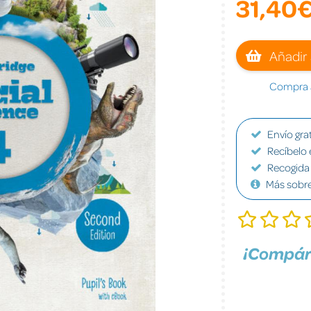
31,40
Añadir 
Compra a
Envío grat
Recíbelo 
Recogida 
Más sobr
¡Compár