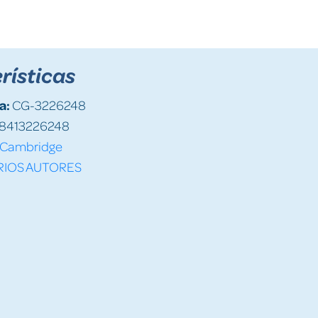
rísticas
a:
CG-3226248
8413226248
Cambridge
RIOS AUTORES