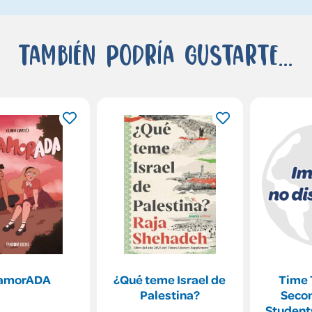
También podría gustarte...
amorADA
¿Qué teme Israel de
Time 
Palestina?
Secon
Student