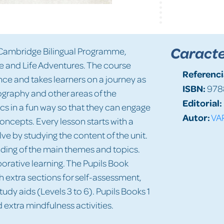
Caracte
e Cambridge Bilingual Programme,
e and Life Adventures. The course
Referenci
ce and takes learners on a journey as
ISBN:
978
ography and other areas of the
Editorial:
ics in a fun way so that they can engage
Autor:
VA
concepts. Every lesson starts with a
ve by studying the content of the unit.
anding of the main themes and topics.
rative learning. The Pupils Book
h extra sections for self-assessment,
tudy aids (Levels 3 to 6). Pupils Books 1
 extra mindfulness activities.