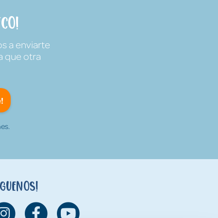
co!
s a enviarte
a que otra
!
es.
íguenos!