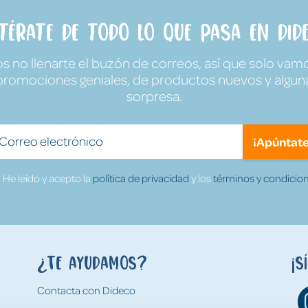
ntérate de todo lo que pasa en Dide
no llenarte el buzón de correos, así que solo vamo
promociones geniales, de productos nuevos y algun
sorpresa.
¡Apúntate
He leído y acepto la
política de privacidad
y los
términos y condicion
¿Te ayudamos?
¡S
Contacta con Dideco