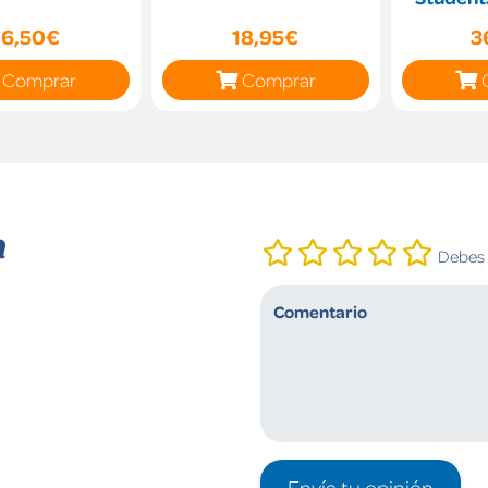
S
16,50€
18,95€
3
Comprar
Comprar
n
Debes i
Envía tu opinión