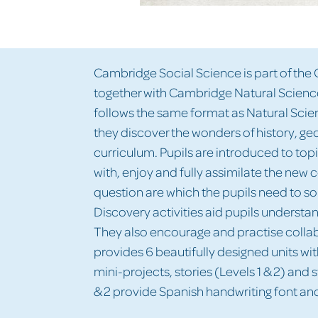
Cambridge Social Science is part of th
together with Cambridge Natural Scienc
follows the same format as Natural Scien
they discover the wonders of history, ge
curriculum. Pupils are introduced to top
with, enjoy and fully assimilate the new 
question are which the pupils need to sol
Discovery activities aid pupils underst
They also encourage and practise collabo
provides 6 beautifully designed units wit
mini-projects, stories (Levels 1 & 2) and s
& 2 provide Spanish handwriting font and