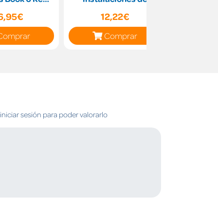
eries
antenas en edificios.
and Hom
6,95€
12,22€
29
ELES0108 -
Comprar
Comprar
C
niciar sesión para poder valorarlo