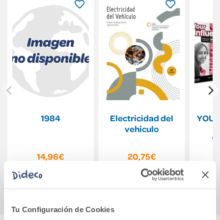
1984
Electricidad del
YOUR
vehículo
T
W
Co
14,96€
20,75€
Evalu
y St
Comprar
Comprar
Tu Configuración de Cookies