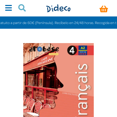
to a partir de 60€ (Península). Recíbelo en 24/48 horas. Recogida en tienda