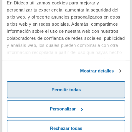
En Dideco utilizamos cookies para mejorar y
personalizar tu experiencia, aumentar la seguridad del
Cuéntanos tu opinión
sitio web, y ofrecerte anuncios personalizados en otros
sitios web y en redes sociales. Además, compartimos
información sobre el uso de nuestra web con nuestros
¡Sé el primero en valorar este producto!
colaboradores de confianza de redes sociales, publicidad
y análisis web, los cuales pueden combinarla con otra
información recopilada a partir del uso que hayas hecho
Debes iniciar sesión para poder valorarlo
de sus servicios. Para más información consulta la
Política de Cookies
y la
Política de Privacidad
.
Mostrar detalles
Permitir todas
Personalizar
Envía tu opinión
Rechazar todas