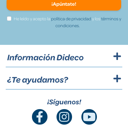
¡Apúntate!
He leído y acepto la
política de privacidad
y los
términos y
condiciones.
Información Dideco
¿Te ayudamos?
¡Síguenos!