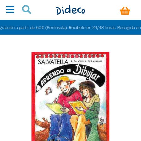
uito a partir de 60€ (Península). Recíbelo en 24/48 horas. Recogida en tiend