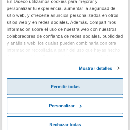
En Dideco utilizamos cookies para mejorar y
personalizar tu experiencia, aumentar la seguridad del
Cuéntanos tu opinión
sitio web, y ofrecerte anuncios personalizados en otros
sitios web y en redes sociales. Además, compartimos
¡Sé el primero en valorar este producto!
información sobre el uso de nuestra web con nuestros
colaboradores de confianza de redes sociales, publicidad
y análisis web, los cuales pueden combinarla con otra
información recopilada a partir del uso que hayas hecho
Debes iniciar sesión para poder valorarlo
de sus servicios. Para más información consulta la
Política de Cookies
y la
Política de Privacidad
.
Mostrar detalles
Permitir todas
Personalizar
Envía tu opinión
Rechazar todas