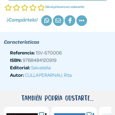
¡Sé el primero en valorarlo!
¡Compártelo!
Características
Referencia:
1SV-670006
ISBN:
9788484120919
Editorial:
Salvatella
Autor:
CULLA PERARNAU, Rita
También podría gustarte...