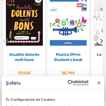
Acudits dolents
Musica 2Prm
La m
molt bons
Student s book
12,50€
38,74€
Comprar
Comprar
Tu Configuración de Cookies