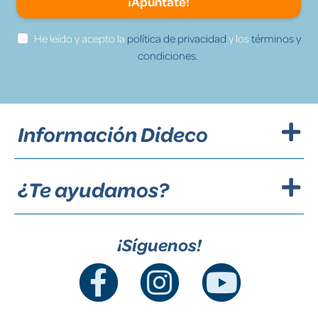
¡Apúntate!
He leído y acepto la
política de privacidad
y los
términos y
condiciones.
Información Dideco
¿Te ayudamos?
¡Síguenos!