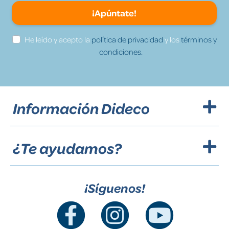
¡Apúntate!
He leído y acepto la
política de privacidad
y los
términos y
condiciones.
Información Dideco
¿Te ayudamos?
¡Síguenos!