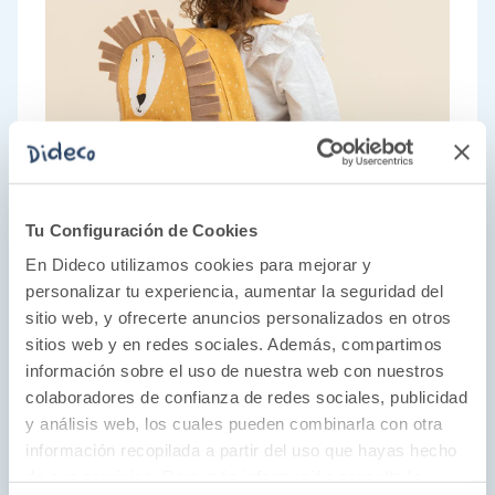
Tu Configuración de Cookies
En Dideco utilizamos cookies para mejorar y
personalizar tu experiencia, aumentar la seguridad del
sitio web, y ofrecerte anuncios personalizados en otros
sitios web y en redes sociales. Además, compartimos
Accesorios llenos de imaginación
información sobre el uso de nuestra web con nuestros
colaboradores de confianza de redes sociales, publicidad
En Trixie, la importancia de la imaginación y la
y análisis web, los cuales pueden combinarla con otra
creatividad es inmensa. Por eso, todas sus
información recopilada a partir del uso que hayas hecho
mochila, botellas y juguetes son de gran
de sus servicios. Para más información consulta la