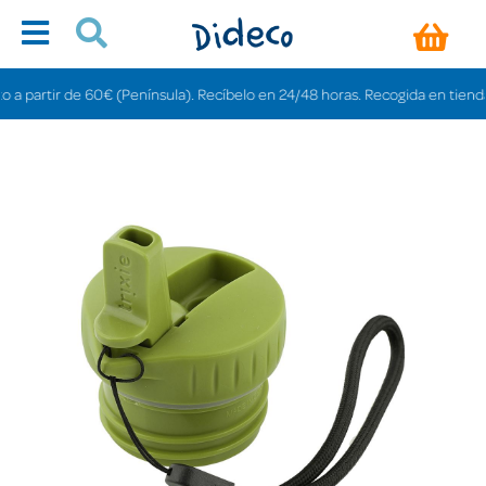
rtir de 60€ (Península). Recíbelo en 24/48 horas. Recogida en tiendas grati