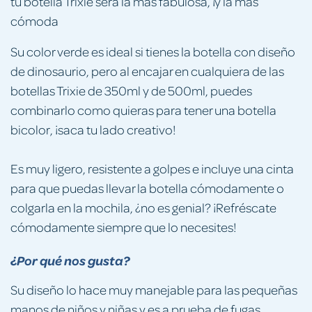
tu botella Trixie será la más fabulosa, ¡y la más
cómoda
Su color verde es ideal si tienes la botella con diseño
de dinosaurio, pero al encajar en cualquiera de las
botellas Trixie de 350ml y de 500ml, puedes
combinarlo como quieras para tener una botella
bicolor, ¡saca tu lado creativo!
Es muy ligero, resistente a golpes e incluye una cinta
para que puedas llevar la botella cómodamente o
colgarla en la mochila, ¿no es genial? ¡Refréscate
cómodamente siempre que lo necesites!
¿Por qué nos gusta?
Su diseño lo hace muy manejable para las pequeñas
manos de niños y niñas y es a prueba de fugas.