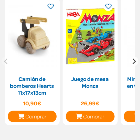
Camión de
Juego de mesa
Mini
bomberos Hearts
Monza
en tu
11x17x13cm
10,90€
26,99€
Comprar
Comprar