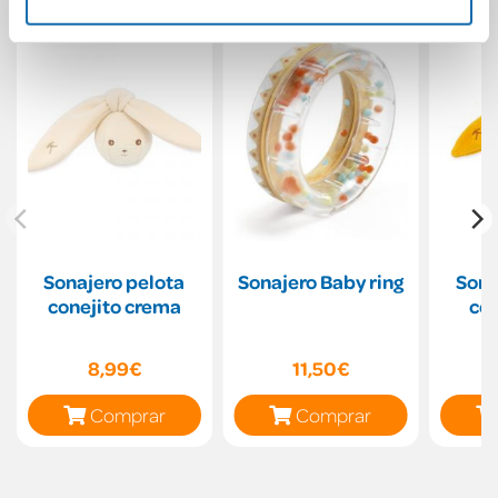
Sonajero pelota
Sonajero Baby ring
Sona
conejito crema
con
8,99€
11,50€
Comprar
Comprar