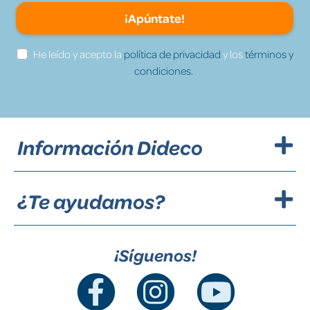
¡Apúntate!
He leído y acepto la
política de privacidad
y los
términos y
condiciones.
Información Dideco
¿Te ayudamos?
¡Síguenos!