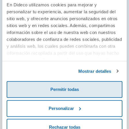
Fundada en 1995, Lilliputiens ha convertido el
En Dideco utilizamos cookies para mejorar y
juguete de tela en su seña de identidad. Con
personalizar tu experiencia, aumentar la seguridad del
sitio web, y ofrecerte anuncios personalizados en otros
una estética llena de colores y texturas, es una
sitios web y en redes sociales. Además, compartimos
de las marcas aliadas de los más pequeños de
información sobre el uso de nuestra web con nuestros
la casa para descubrir el mundo que les rodea
colaboradores de confianza de redes sociales, publicidad
a través del juego simbólico, los peluches de
y análisis web, los cuales pueden combinarla con otra
actividades y sus personajes, que siempre
información recopilada a partir del uso que hayas hecho
acompañan a niños y niñas en su aprendizaje.
de sus servicios. Para más información consulta la
Política de Cookies
y la
Política de Privacidad
.
Mostrar detalles
¡Ver todo!
Permitir todas
Personalizar
También podría gustarte...
Rechazar todas