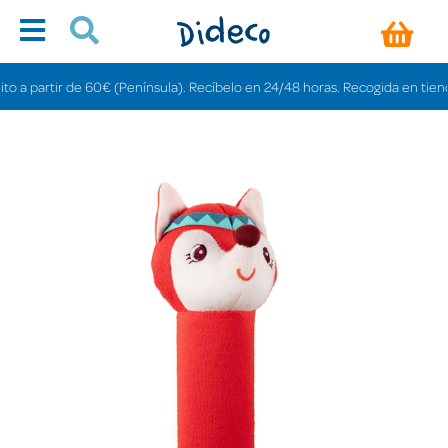
artir de 60€ (Península). Recíbelo en 24/48 horas. Recogida en tiendas grat