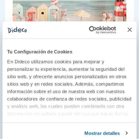
Tu Configuración de Cookies
En Dideco utilizamos cookies para mejorar y
personalizar tu experiencia, aumentar la seguridad del
sitio web, y ofrecerte anuncios personalizados en otros
sitios web y en redes sociales. Además, compartimos
Los ratones más simpáticos
información sobre el uso de nuestra web con nuestros
Descubre un mundo del que no querrás salir:
colaboradores de confianza de redes sociales, publicidad
y análisis web, los cuales pueden combinarla con otra
¡el mundo de Maileg! Se trata de un mundo en
información recopilada a partir del uso que hayas hecho
el que las cajas de cerillas son la cama
de sus servicios. Para más información consulta la
perfecta y gatos y ratones son grandes
Política de Cookies
y la
Política de Privacidad
.
Mostrar detalles
amigos. A través sus personajes y accesorios,