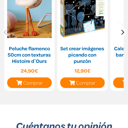
Peluche flamenco
Set crear imágenes
Calei
50cm con texturas
picando con
barri
Histoire d´Ours
punzón
br
o
24,90€
12,90€
Comprar
Comprar
Cuéntanos tu opinión