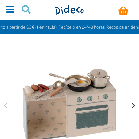
artir de 60€ (Península). Recíbelo en 24/48 horas. Recogida en tiendas grat