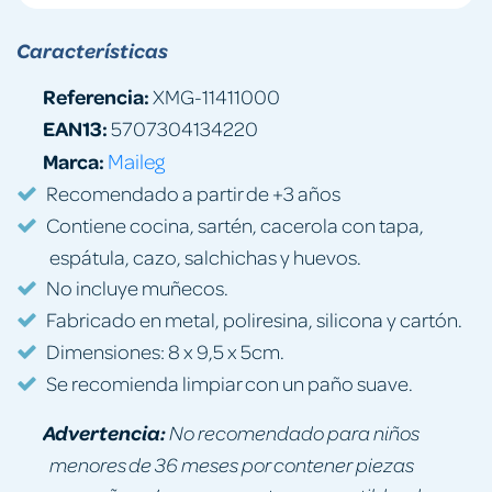
Características
Referencia:
XMG-11411000
EAN13:
5707304134220
Marca:
Maileg
Recomendado a partir de +3 años
Contiene cocina, sartén, cacerola con tapa,
espátula, cazo, salchichas y huevos.
No incluye muñecos.
Fabricado en metal, poliresina, silicona y cartón.
Dimensiones: 8 x 9,5 x 5cm.
Se recomienda limpiar con un paño suave.
Advertencia:
No recomendado para niños
menores de 36 meses por contener piezas