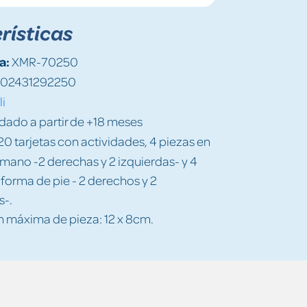
rísticas
a:
XMR-70250
02431292250
i
do a partir de +18 meses
0 tarjetas con actividades, 4 piezas en
mano -2 derechas y 2 izquierdas- y 4
 forma de pie - 2 derechos y 2
s-.
 máxima de pieza: 12 x 8cm.