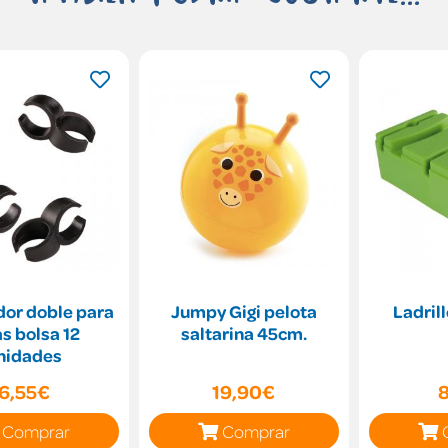
or doble para
Jumpy Gigi pelota
Ladril
s bolsa 12
saltarina 45cm.
nidades
6,55€
19,90€
Comprar
Comprar