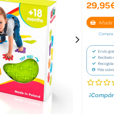
29,95
Añadir 
Compra a
Envío grat
Recíbelo 
Recogida 
Más sobr
¡Compár