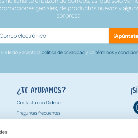
no llenarte el buzón de correos, así que solo vamo
promociones geniales, de productos nuevos y algun
sorpresa.
¡Apúntate
He leído y acepto la
política de privacidad
y los
términos y condicion
¿Te ayudamos?
¡S
Contacta con Dideco
Preguntas frecuentes
Formas de pago
kies
Gastos y condiciones de envío