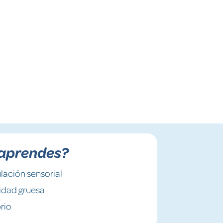
aprendes?
lación sensorial
idad gruesa
brio