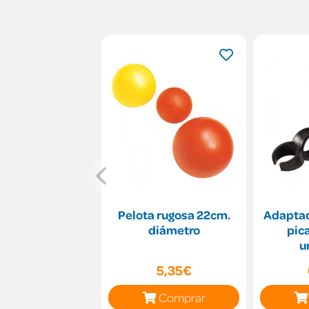
Pelota rugosa 22cm.
Adaptad
diámetro
pica
u
5,35€
Comprar