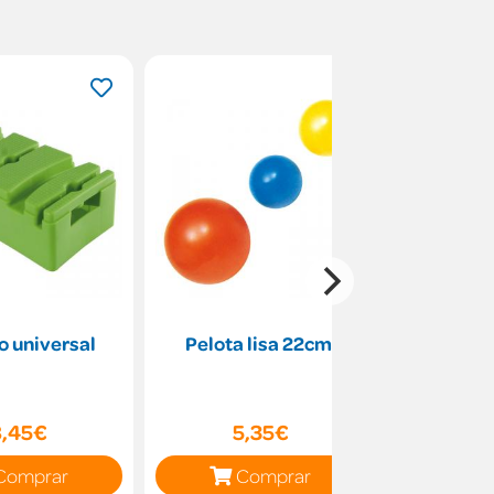
lo universal
Pelota lisa 22cm.
Pelota 
8,45€
5,35€
4
Comprar
Comprar
C