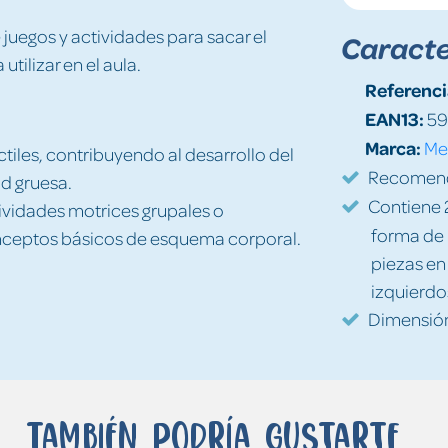
 juegos y actividades para sacar el
Caracte
tilizar en el aula.
Referenci
EAN13:
59
Marca:
Mel
ctiles, contribuyendo al desarrollo del
Recomenda
ad gruesa.
Contiene 2
ctividades motrices grupales o
forma de 
 conceptos básicos de esquema corporal.
piezas en
izquierdo
Dimensión
También podría gustarte...