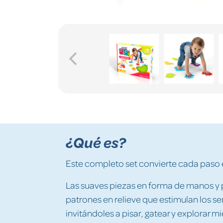
¿Qué es?
Este completo set convierte cada paso 
Las suaves piezas en forma de manos y p
patrones en relieve que estimulan los s
invitándoles a pisar, gatear y explorar 