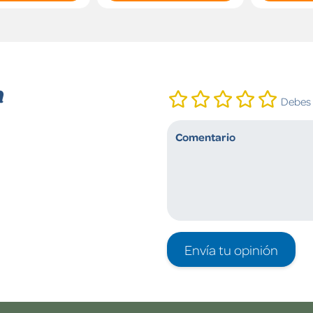
n
Debes i
Envía tu opinión