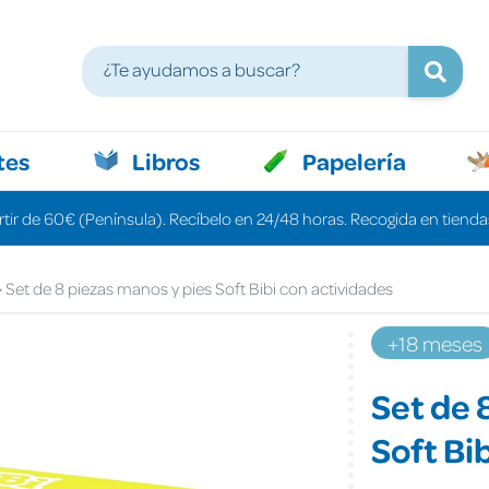
tes
Libros
Papelería
rtir de 60€ (Península). Recíbelo en 24/48 horas. Recogida en tiendas
Set de 8 piezas manos y pies Soft Bibi con actividades
+18 meses
Set de 
Soft Bi