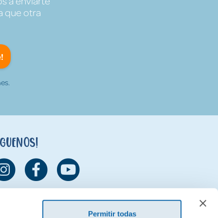
s a enviarte
a que otra
!
es.
íguenos!
Permitir todas