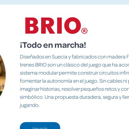
¡Todo en marcha!
Diseñados en Suecia y fabricados con madera F
trenes BRIO son un clásico del juego que ha a
sistema modular permite construir circuitos infin
fomentar la autonomía en el juego. Sin cables ni 
imaginar historias, resolver pequeños retos y co
simbólico. Una propuesta duradera, segura y lle
jugando.
Ver más