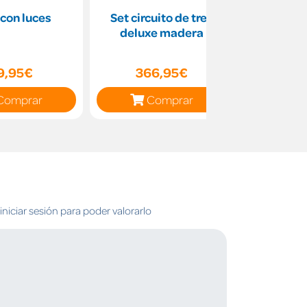
con luces
Set circuito de tren
Paso
deluxe madera
9,95€
366,95€
15
Comprar
Comprar
C
niciar sesión para poder valorarlo