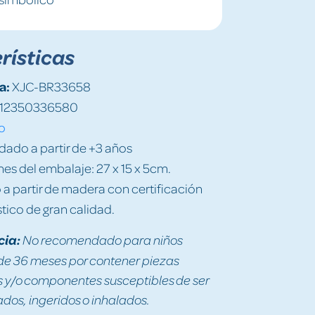
rísticas
a:
XJC-BR33658
12350336580
o
do a partir de +3 años
es del embalaje: 27 x 15 x 5cm.
a partir de madera con certificación
tico de gran calidad.
cia:
No recomendado para niños
e 36 meses por contener piezas
y/o componentes susceptibles de ser
os, ingeridos o inhalados.