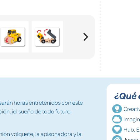
¿Qué 
arán horas entretenidos con este
Creati
ión, ¡el sueño de todo futuro
Imagi
Hab. 
mión volquete, la apisonadora y la
Juego 