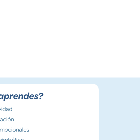
aprendes?
vidad
nación
Emocionales
simbólico