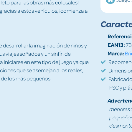
eto para las obras más colosales!
gracias a estos vehículos, ¡comienza a
Caracte
Referenci
EAN13:
73
 desarrollar la imaginación de niños y
Marca:
Bri
us viajes soñados y un sinfín de
a iniciarse en este tipo de juego ya que
Recomenda
nciones que se asemejan a los reales,
Dimension
vo de los más pequeños.
Fabricado 
FSC y plás
Adverten
menores d
pequeñas 
desmontad