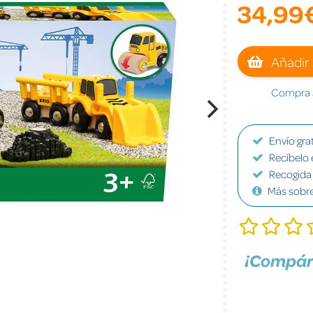
34,99
Añadir 
Compra a
Envío grat
Recíbelo 
Recogida 
Más sobr
¡Compár