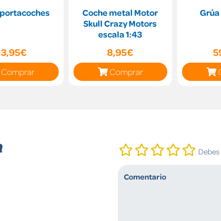
 portacoches
Coche metal Motor
Grúa 
Skull Crazy Motors
escala 1:43
13,95€
8,95€
5
Comprar
Comprar
n
Debes i