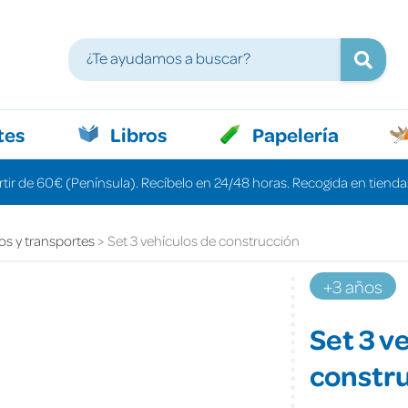
tes
Libros
Papelería
rtir de 60€ (Península). Recíbelo en 24/48 horas. Recogida en tiendas
os y transportes
Set 3 vehículos de construcción
+3 años
Set 3 v
constr