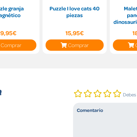
zle granja
Puzzle I love cats 40
Malet
agnético
piezas
pan
dinosauri
19,95€
15,95€
1
Comprar
Comprar
n
Debes i