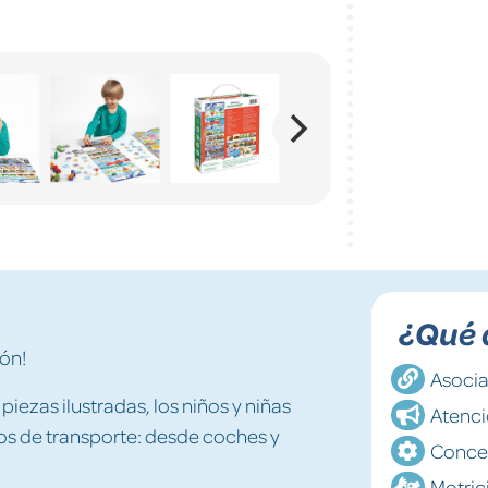
¿Qué 
ión!
Asoci
ezas ilustradas, los niños y niñas
Atenc
s de transporte: desde coches y
Conce
Motric