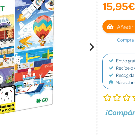
15,95€
Añadir 
Compra a
Envío grat
Recíbelo 
Recogida 
Más sobr
¡Compár