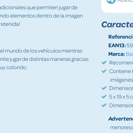
adicionales que permiten jugar de
ando elementos dentro de la imagen
Caracte
retenida!
Referenci
EAN13:
59
 el mundo de los vehículos mientras
Marca:
Ba
mite jugar de distintas maneras gracias
Recomenda
muy colorido.
Contiene 6
imágenes 
Dimension
5 x 19 x 5 
Dimension
Adverten
menores d