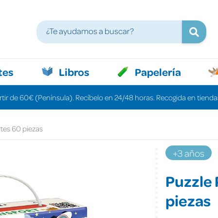
tes
Libros
Papelería
rtir de 60€ (Península). Recíbelo en 24/48 horas. Recogida en tiendas
rtes 60 piezas
+3 años
Puzzle 
piezas