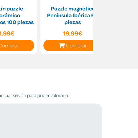
ín puzzle
Puzzle magnético
Puzzle 3
orámico
Península Ibérica 60
Londres 
os 100 piezas
piezas
8,99€
19,99€
19,99€
Comprar
Comprar
C
niciar sesión para poder valorarlo