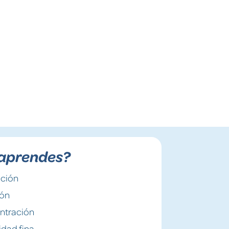
aprendes?
ación
ión
ntración
idad fina