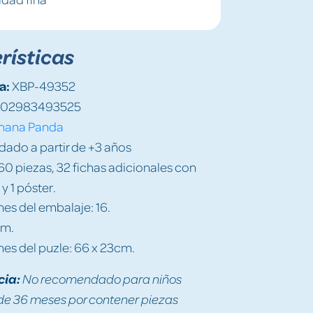
rísticas
a:
XBP-49352
02983493525
nana Panda
do a partir de +3 años
0 piezas, 32 fichas adicionales con
y 1 póster.
es del embalaje: 16.
cm.
es del puzle: 66 x 23cm.
cia:
No recomendado para niños
e 36 meses por contener piezas