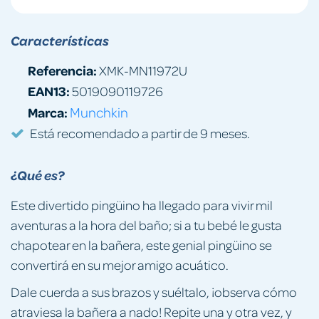
Características
Referencia:
XMK-MN11972U
EAN13:
5019090119726
Marca:
Munchkin
Está recomendado a partir de 9 meses.
¿Qué es?
Este divertido pingüino ha llegado para vivir mil
aventuras a la hora del baño; si a tu bebé le gusta
chapotear en la bañera, este genial pingüino se
convertirá en su mejor amigo acuático.
Dale cuerda a sus brazos y suéltalo, ¡observa cómo
atraviesa la bañera a nado! Repite una y otra vez, y