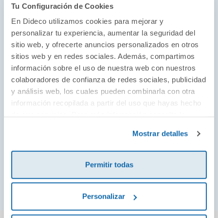
Tu Configuración de Cookies
¡Una bañera llena de juguetes!
En Dideco utilizamos cookies para mejorar y
Munchkin apuesta por fomentar en desarrollo
personalizar tu experiencia, aumentar la seguridad del
sitio web, y ofrecerte anuncios personalizados en otros
de los pequeños y pequeñas de la casa en el
sitios web y en redes sociales. Además, compartimos
momento más divertido del día: ¡la hora del
información sobre el uso de nuestra web con nuestros
baño! Sus juguetes con diseños coloridos y
colaboradores de confianza de redes sociales, publicidad
formas de adorables animales harán de la
y análisis web, los cuales pueden combinarla con otra
hora del baño una experiencia sensorial, en la
información recopilada a partir del uso que hayas hecho
que el juego con el agua será el causante de
de sus servicios. Para más información consulta la
Política de Cookies
muchas risas.
y la
Política de Privacidad
.
Mostrar detalles
Permitir todas
¡Ver todo!
Personalizar