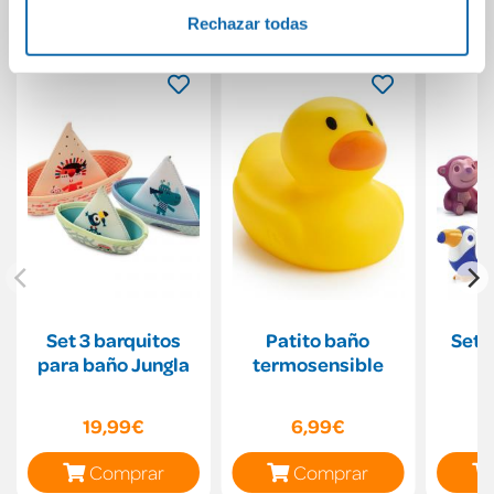
También podría gustarte...
Rechazar todas
Set 3 barquitos
Patito baño
Set 
para baño Jungla
termosensible
19,99€
6,99€
Comprar
Comprar