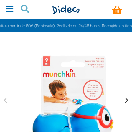
artir de 60€ (Península). Recíbelo en 24/48 horas. Recogida en tiendas grati