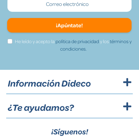
¡Apúntate!
He leído y acepto la
política de privacidad
y los
términos y
condiciones.
Información Dideco
¿Te ayudamos?
¡Síguenos!