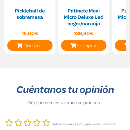
Pickleball de
Patinete Maxi
Pat
sobremesa
Micro Deluxe Led
Micr
negro/naranja
L
15,00€
139,90€
Comprar
Comprar
Cuéntanos tu opinión
¡Sé el primero en valorar este producto!
Debes iniciar sesión para poder valorarlo