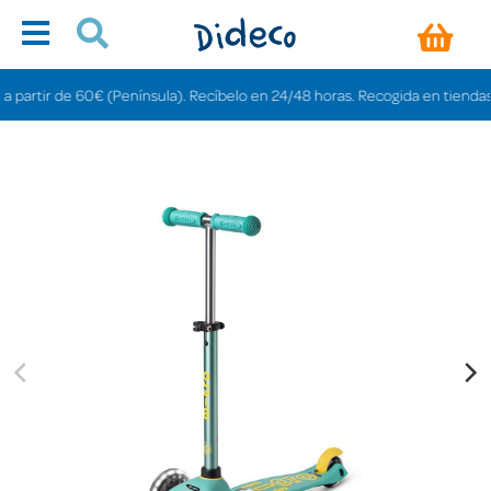
tir de 60€ (Península). Recíbelo en 24/48 horas. Recogida en tiendas gratis 