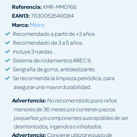
Referencia:
XMR-MMD166
EAN13:
7630053549084
Marca:
Micro
Recomendado a partir de +3 años
Recomendado de 3 a 5 años.
Incluye 3 ruedas.
Sistema de rodamientos ABEC 9.
Serigrafia de goma, antideslizante.
Se recomienda la limpieza periódica, para
asegurar una mayor durabilidad.
Advertencia:
No recomendado para niños
menores de 36 meses por contener piezas
pequeñas y/o componentes susceptibles de ser
desmontados, ingeridos o inhalados.
Advertencia:
Conviene utilizar equipo de