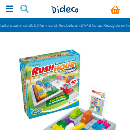
 a partir de 60€ (Península). Recíbelo en 24/48 horas. Recogida en tiendas 