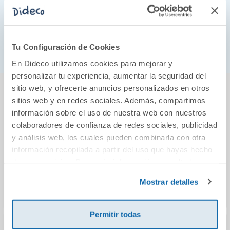
helados de cada atasco.
Dispone de un estuche para guardar el juego y
llevarlo allá donde vayas, ¡las esperas nunca más
Tu Configuración de Cookies
serán aburridas!
En Dideco utilizamos cookies para mejorar y
personalizar tu experiencia, aumentar la seguridad del
También podría gustarte...
sitio web, y ofrecerte anuncios personalizados en otros
sitios web y en redes sociales. Además, compartimos
información sobre el uso de nuestra web con nuestros
colaboradores de confianza de redes sociales, publicidad
y análisis web, los cuales pueden combinarla con otra
información recopilada a partir del uso que hayas hecho
de sus servicios. Para más información consulta la
Política de Cookies
y la
Política de Privacidad
.
Mostrar detalles
Permitir todas