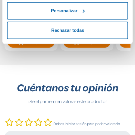
Juego de lógica IQ
Juego de lógica De
Tant
Personalizar
Stixx
dados
con
16,99€
19,99€
Rechazar todas
Comprar
Comprar
Cuéntanos tu opinión
¡Sé el primero en valorar este producto!
Debes iniciar sesión para poder valorarlo