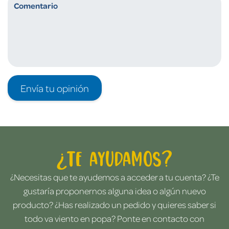
Envía tu opinión
¿Te ayudamos?
¿Necesitas que te ayudemos a acceder a tu cuenta? ¿Te
gustaría proponernos alguna idea o algún nuevo
producto? ¿Has realizado un pedido y quieres saber si
todo va viento en popa? Ponte en contacto con