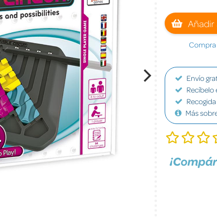
Añadir 
Compra a
Envío grat
Recíbelo 
Recogida 
Más sobr
¡Compár