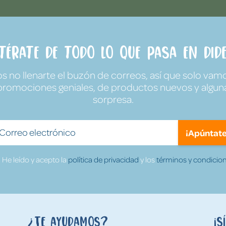
ntérate de todo lo que pasa en Dide
no llenarte el buzón de correos, así que solo vamo
promociones geniales, de productos nuevos y algun
sorpresa.
¡Apúntate
He leído y acepto la
política de privacidad
y los
términos y condicion
¿Te ayudamos?
¡S