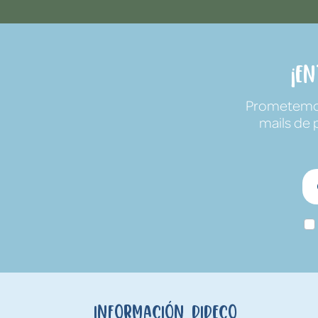
¡E
Prometemos 
mails de 
Información Dideco