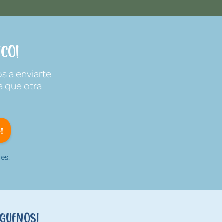
co!
s a enviarte
a que otra
!
es.
íguenos!