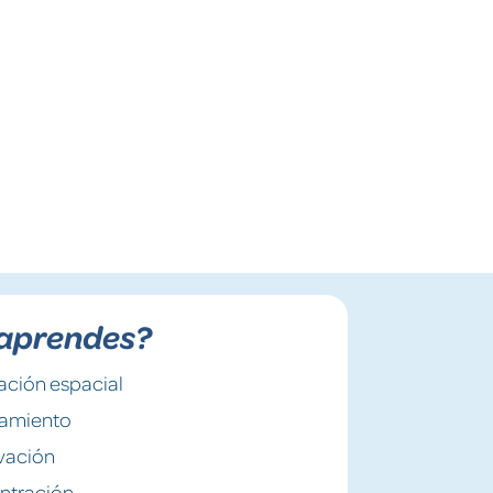
aprendes?
ación espacial
amiento
vación
ntración