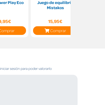
ower Play Eco
Juego de equilibrio
Crea 
Mistakos
lumin
Bounci
9,95€
15,95€
17
Comprar
Comprar
C
niciar sesión para poder valorarlo