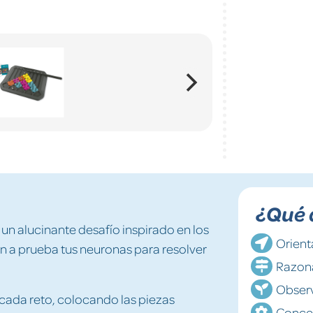
¿Qué 
 un alucinante desafío inspirado en los
Orient
on a prueba tus neuronas para resolver
Razon
Obser
r cada reto, colocando las piezas
Conce