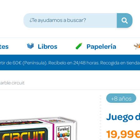
tes
Libros
Papelería
rtir de 60€ (Península). Recíbelo en 24/48 horas. Recogida en tiendas
arble circuit
+8 años
Juego d
19,99