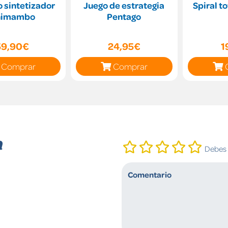
 sintetizador
Juego de estrategia
Spiral t
nimambo
Pentago
59,90€
24,95€
1
Comprar
Comprar
n
Debes i