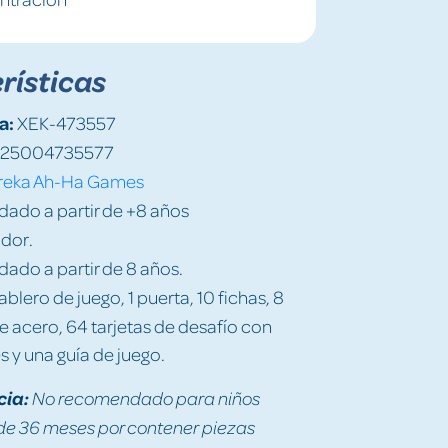
rísticas
a:
XEK-473557
25004735577
reka Ah-Ha Games
do a partir de +8 años
ador.
do a partir de 8 años.
ablero de juego, 1 puerta, 10 fichas, 8
e acero, 64 tarjetas de desafío con
s y una guía de juego.
cia:
No recomendado para niños
e 36 meses por contener piezas