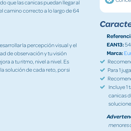
do que las canicas puedan llegar al
el camino correcto a lo largo de 64
Caracte
Referenci
EAN13:
54
sarrollar la percepción visual y el
Marca:
Eu
ad de observación y tu visión
ra a tu ritmo, nivel a nivel. Es
Recomenda
la solución de cada reto, por si
Para 1 jug
Recomenda
Incluye 1 t
canicas d
solucione
Adverten
menores d