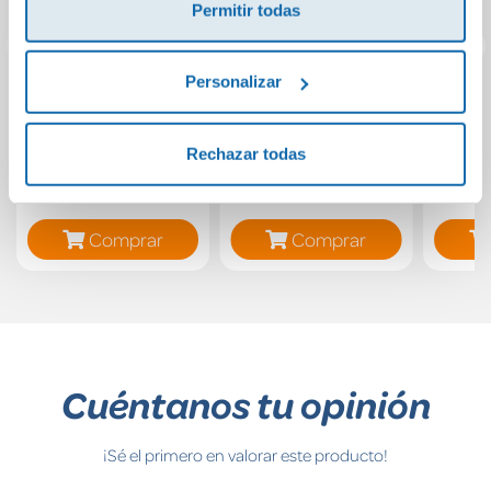
Permitir todas
Personalizar
Juego de lógica
Juego de mesa
Conexión canica
Batalla de genios
am
estrella
vacac
Rechazar todas
Ca
26,99€
26,99€
10,
Comprar
Comprar
Cuéntanos tu opinión
¡Sé el primero en valorar este producto!