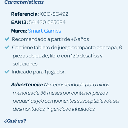
Características
Referencia:
XGO-SG492
EAN13:
5414301525684
Marca:
Smart Games
Recomendado a partir de +6 años
Contiene tablero de juego compacto con tapa, 8
piezas de puzle, libro con 120 desafíos y
soluciones.
Indicado para 1 jugador.
Advertencia:
No recomendado para niños
menores de 36 meses por contener piezas
pequeñas y/o componentes susceptibles de ser
desmontados, ingeridos o inhalados.
¿Qué es?