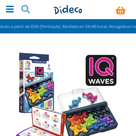
o a partir de 60€ (Península). Recíbelo en 24/48 horas. Recogida en tiendas 