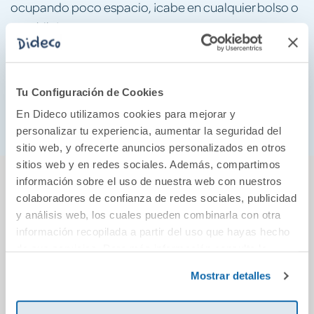
ocupando poco espacio, ¡cabe en cualquier bolso o
mochila!
Es un tipo de juego que ayuda a desarrollar
habilidades manipulativas, la percepción espacial y
el pensamiento lógico además de la resolución de
Tu Configuración de Cookies
problemas; además, su vistoso diseño lleno de color
En Dideco utilizamos cookies para mejorar y
resulta de lo más llamativo y refrescante.
personalizar tu experiencia, aumentar la seguridad del
sitio web, y ofrecerte anuncios personalizados en otros
sitios web y en redes sociales. Además, compartimos
También podría gustarte...
información sobre el uso de nuestra web con nuestros
colaboradores de confianza de redes sociales, publicidad
y análisis web, los cuales pueden combinarla con otra
30%
información recopilada a partir del uso que hayas hecho
de sus servicios. Para más información consulta la
Política de Cookies
y la
Política de Privacidad
.
Mostrar detalles