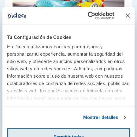
Tu Configuración de Cookies
En Dideco utilizamos cookies para mejorar y
personalizar tu experiencia, aumentar la seguridad del
sitio web, y ofrecerte anuncios personalizados en otros
El juego como parte del desarrollo
sitios web y en redes sociales. Además, compartimos
información sobre el uso de nuestra web con nuestros
Juguetes educativos desde 1954 con un toque
colaboradores de confianza de redes sociales, publicidad
estético único y artístico. Descubre juguetes
y análisis web, los cuales pueden combinarla con otra
para todas las edades de la mano de los
información recopilada a partir del uso que hayas hecho
diseños más originales que guían a los más
de sus servicios. Para más información consulta la
pequeños y pequeñas de la casa a través del
Política de Cookies
y la
Política de Privacidad
.
Mostrar detalles
desarrollo del juego simbólico, la asociación,
la observación, la memoria y la lógica. El
Permitir todas