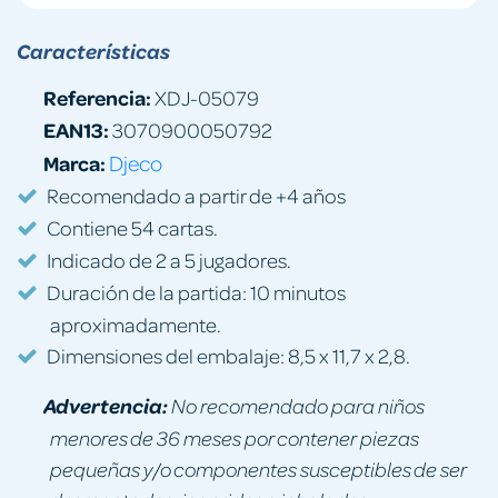
Características
Referencia:
XDJ-05079
EAN13:
3070900050792
Marca:
Djeco
Recomendado a partir de +4 años
Contiene 54 cartas.
Indicado de 2 a 5 jugadores.
Duración de la partida: 10 minutos
aproximadamente.
Dimensiones del embalaje: 8,5 x 11,7 x 2,8.
Advertencia:
No recomendado para niños
menores de 36 meses por contener piezas
pequeñas y/o componentes susceptibles de ser