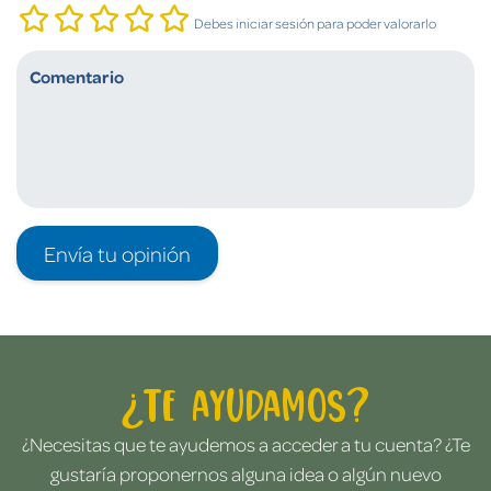
Debes iniciar sesión para poder valorarlo
Envía tu opinión
¿Te ayudamos?
¿Necesitas que te ayudemos a acceder a tu cuenta? ¿Te
gustaría proponernos alguna idea o algún nuevo