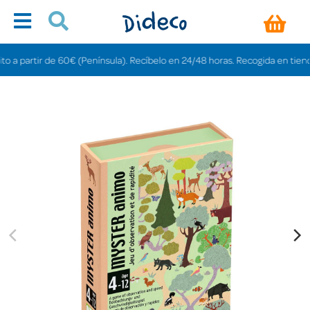
artir de 60€ (Península). Recíbelo en 24/48 horas. Recogida en tiendas grati