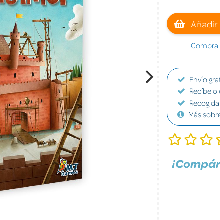
Añadir 
Compra a
Envío grat
Recíbelo 
Recogida 
Más sobr
¡Compár