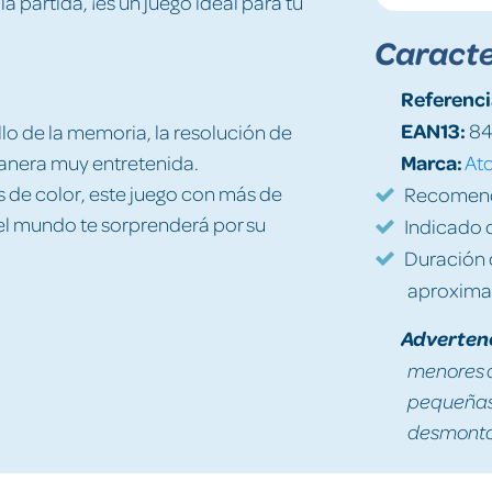
a partida, ¡es un juego ideal para tu
Caracte
Referenci
EAN13:
84
lo de la memoria, la resolución de
Marca:
anera muy entretenida.
At
as de color, este juego con más de
Recomenda
l mundo te sorprenderá por su
Indicado d
Duración d
aproxima
Adverten
menores d
pequeñas 
desmontad