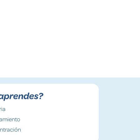
aprendes?
ia
amiento
ntración