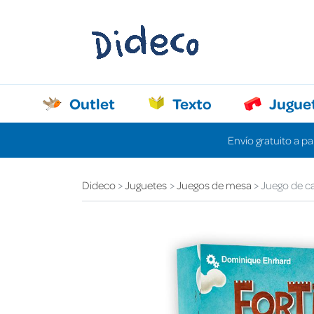
Outlet
Texto
Jugue
Envío gratuito a pa
Dideco
Juguetes
Juegos de mesa
Juego de ca