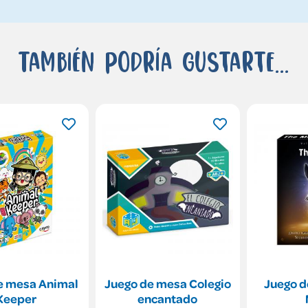
También podría gustarte...
e mesa Animal
Juego de mesa Colegio
Juego d
Keeper
encantado