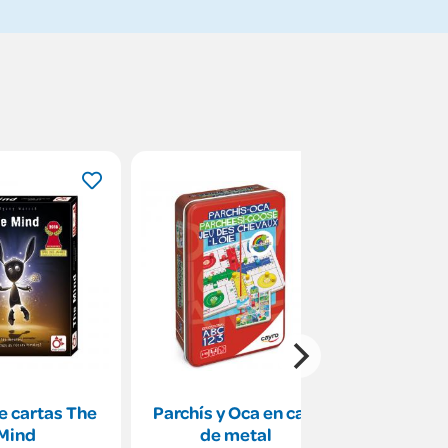
30%
e cartas The
Parchís y Oca en caja
Juego de c
Mind
de metal