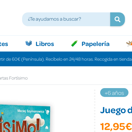
tes
Libros
Papelería
rtir de 60€ (Península). Recíbelo en 24/48 horas. Recogida en tiendas
rtas Fortísimo
+6 años
Juego d
12,95€