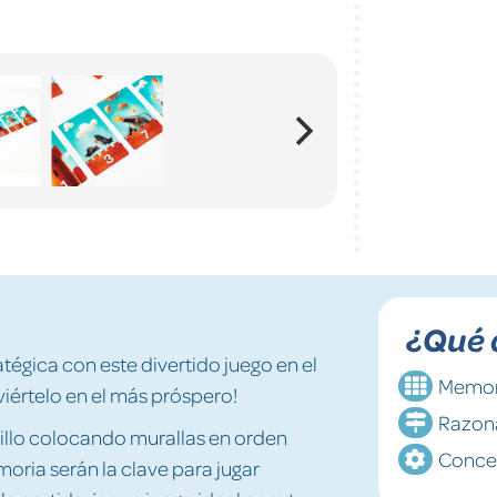
¿Qué 
tégica con este divertido juego en el
Memor
nviértelo en el más próspero!
Razon
tillo colocando murallas en orden
Conce
ria serán la clave para jugar